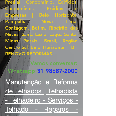
Predial, Condomínio, Edifícios,
Condomínios, Prédios e
Empresas | Belo Horizonte,
Pampulha, Nova Lima,
Contagem, Betim, Ribeirão das
Neves, Santa Luzia, Lagoa Santa,
Minas Gerais, Brasil, Região
Centro-Sul Belo Horizonte - BH
RENOVO REFORMAS
Vamos conversar:
Whatsapp
31 98687-2000
Manutenção e Reforma
de Telhados | Telhadista
- Telhadeiro - Serviços -
Telhado - Reparos -