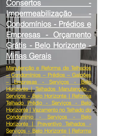
Consertos -
Impermeabilização -
Condomínios - Prédios e
Empresas - Orçamento
Grátis - Belo Horizonte -
Minas Gerais
Manutenção e Reforma de Telhados
– Condomínios – Prédios – Galpões
– Empresas - Serviços - Belo
Horizonte | Telhados Manutenção -
Serviços - Belo Horizonte | Reforma
Telhado Prédio - Serviços - Belo
Horizonte | Vazamento no Telhado do
Condomínio - Serviços - Belo
Horizonte | Preventivo Telhados -
Serviços - Belo Horizonte | Reforma