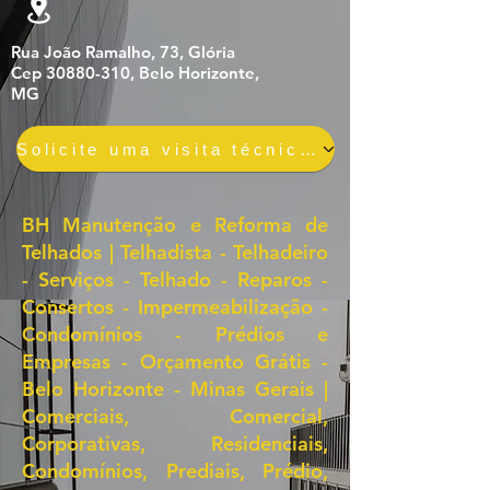
Rua João Ramalho, 73, Glória
Cep 30880-310, Belo Horizonte,
MG
Solicite uma visita técnica gratuita e sem compromisso
BH Manutenção e Reforma de
Telhados | Telhadista - Telhadeiro
- Serviços - Telhado - Reparos -
Consertos - Impermeabilização -
Condomínios - Prédios e
Empresas - Orçamento Grátis -
Belo Horizonte - Minas Gerais |
Comerciais, Comercial,
Corporativas, Residenciais,
Condomínios, Prediais, Prédio,