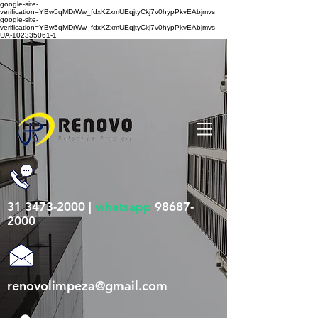
google-site-
verification=YBw5qMDrWw_fdxKZxmUEqjtyCkj7v0hypPkvEAbjmvs
google-site-
verification=YBw5qMDrWw_fdxKZxmUEqjtyCkj7v0hypPkvEAbjmvs
UA-102335061-1
31 3473-2000 |
whatsapp
98687-
2000
renovolimpeza@gmail.com