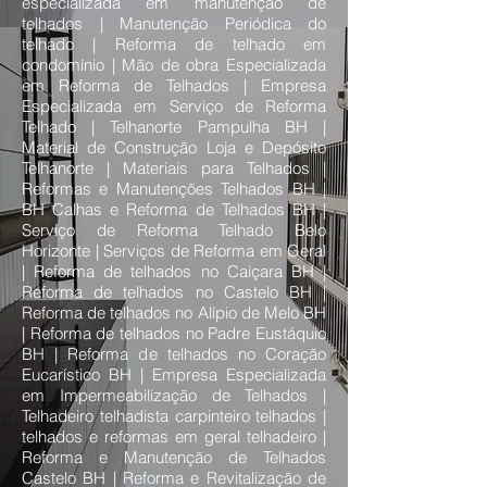
especializada em manutenção de
telhados | Manutenção Periódica do
telhado | Reforma de telhado em
condomínio | Mão de obra Especializada
em Reforma de Telhados | Empresa
Especializada em Serviço de Reforma
Telhado | Telhanorte Pampulha BH |
Material de Construção Loja e Depósito
Telhanorte | Materiais para Telhados |
Reformas e Manutenções Telhados BH |
BH Calhas e Reforma de Telhados BH |
Serviço de Reforma Telhado Belo
Horizonte | Serviços de Reforma em Geral
| Reforma de telhados no Caiçara BH |
Reforma de telhados no Castelo BH |
Reforma de telhados no Alípio de Melo BH
| Reforma de telhados no Padre Eustáquio
BH | Reforma de telhados no Coração
Eucarístico BH | Empresa Especializada
em Impermeabilização de Telhados |
Telhadeiro telhadista carpinteiro telhados |
telhados e reformas em geral telhadeiro |
Reforma e Manutenção de Telhados
Castelo BH | Reforma e Revitalização de