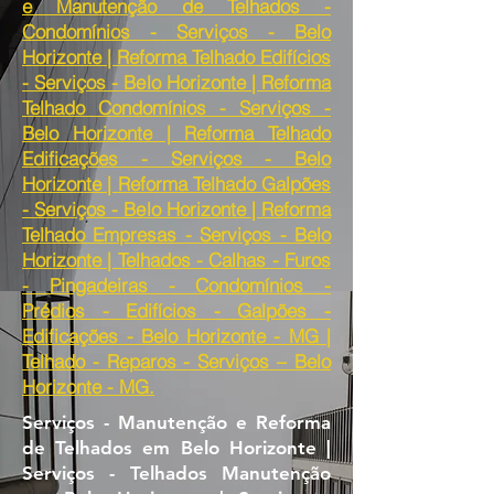
e Manutenção de Telhados -
Condomínios - Serviços - Belo
Horizonte | Reforma Telhado Edifícios
- Serviços - Belo Horizonte | Reforma
Telhado Condomínios - Serviços -
Belo Horizonte | Reforma Telhado
Edificações - Serviços - Belo
Horizonte | Reforma Telhado Galpões
- Serviços - Belo Horizonte | Reforma
Telhado Empresas - Serviços - Belo
Horizonte | Telhados - Calhas - Furos
- Pingadeiras - Condomínios -
Prédios - Edifícios - Galpões -
Edificações - Belo Horizonte - MG |
Telhado - Reparos - Serviços – Belo
Horizonte - MG.
Serviços - Manutenção e Reforma
de Telhados em Belo Horizonte |
Serviços - Telhados Manutenção