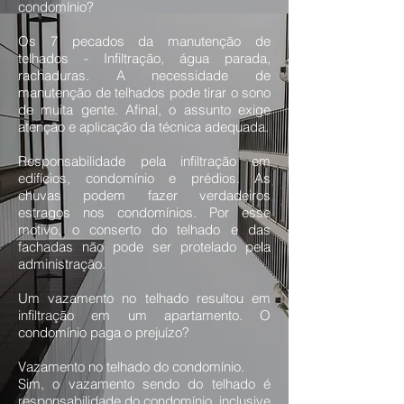
condomínio?
Os 7 pecados da manutenção de
telhados - Infiltração, água parada,
rachaduras. A necessidade de
manutenção de telhados pode tirar o sono
de muita gente. Afinal, o assunto exige
atenção e aplicação da técnica adequada.
Responsabilidade pela infiltração em
edifícios, condomínio e prédios. As
chuvas podem fazer verdadeiros
estragos nos condomínios. Por esse
motivo, o conserto do telhado e das
fachadas não pode ser protelado pela
administração.
Um vazamento no telhado resultou em
infiltração em um apartamento. O
condomínio paga o prejuízo?
Vazamento no telhado do condomínio.
Sim, o vazamento sendo do telhado é
responsabilidade do condomínio, inclusive