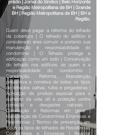
prédio | Jornal do Sindico | Belo Horizonte
e Região Metropolitana de BH | Grande
BH | Região Metropolitana de BH | BH e
Região.
Quem deve pagar a reforma do telhado
da cobertura | O telhado do edifício é
considerado área comum e portanto sua
manutenção é responsabilidade do
condomínio | O Telhado protege a
edificação como um todo | Conservação
do telhado nos edifícios de quem é a
responsabilidade do condomínio |
Construção, Reforma, Manutenção
preventiva e corretiva de todos os tipos
de telhados calhas, rufos e pingadeiras |
Aplicação de produto especial para o
aumento da vida útil e proteção contra
corrosão e desgastes naturais |
Construção e Reformas em geral |
Manutenção de Condomínios Empresas e
Residências | Técnico de prevenção em
todos os tipos de telhados de Residências
Condomínios e Empresas | Realizar