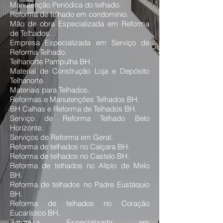
Manutenção Periódica do telhado.
Reforma de telhado em condomínio.
Mão de obra Especializada em Reforma
de Telhados.
Empresa Especializada em Serviço de
Reforma Telhado.
Telhanorte Pampulha BH.
Material de Construção Loja e Depósito
Telhanorte.
Materiais para Telhados.
Reformas e Manutenções Telhados BH.
BH Calhas e Reforma de Telhados BH.
Serviço de Reforma Telhado Belo
Horizonte.
Serviços de Reforma em Geral.
Reforma de telhados no Caiçara BH.
Reforma de telhados no Castelo BH.
Reforma de telhados no Alípio de Melo
BH.
Reforma de telhados no Padre Eustáquio
BH.
Reforma de telhados no Coração
Eucarístico BH.
Empresa Especializada em