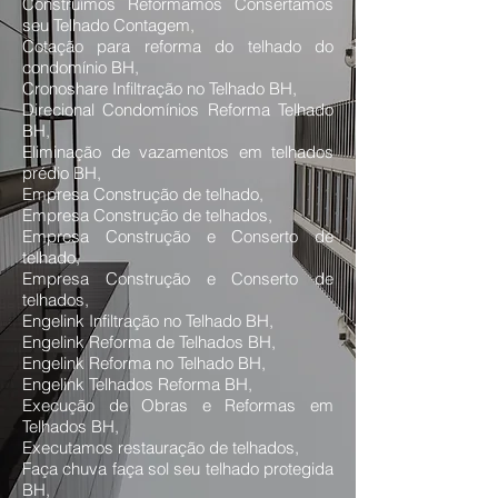
Construímos Reformamos Consertamos
seu Telhado Contagem,
Cotação para reforma do telhado do
condomínio BH,
Cronoshare Infiltração no Telhado BH,
Direcional Condomínios Reforma Telhado
BH,
Eliminação de vazamentos em telhados
prédio BH,
Empresa Construção de telhado,
Empresa Construção de telhados,
Empresa Construção e Conserto de
telhado,
Empresa Construção e Conserto de
telhados,
Engelink Infiltração no Telhado BH,
Engelink Reforma de Telhados BH,
Engelink Reforma no Telhado BH,
Engelink Telhados Reforma BH,
Execução de Obras e Reformas em
Telhados BH,
Executamos restauração de telhados,
Faça chuva faça sol seu telhado protegida
BH,