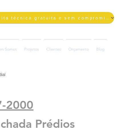
Solicite uma visita técnica gratuita e sem compromisso
m Somos
Projetos
Clientes
Orçamento
Blog
ial
ada
7-2000
achada Prédios