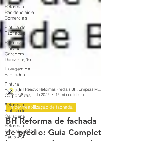
Reformas
Residenciais e
Comerciais
Pintura de
Fachadas
Reforma
Pintura
Garagem
Demarcação
Lavagem de
Fachadas
Pintura
Fachada
Corporativas
BH Renovo Reformas Prediais BH: Limpeza Manutenção Predial Fachada
Reforma e
18 de jul. de 2025
15 min de leitura
Pintura de
Garagens
Impermeabilização de fachada
Reformas
BH Reforma de fachada
Prediais - São
Paulo - SP