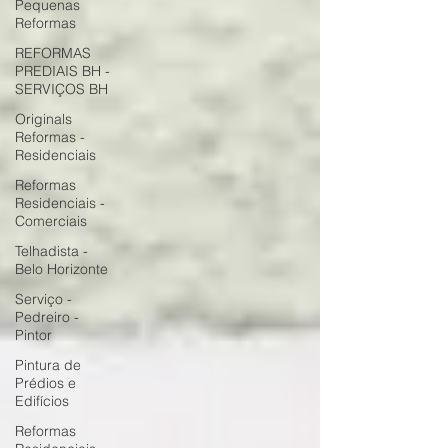
Pequenas
Reformas
REFORMAS
PREDIAIS BH -
SERVIÇOS BH
Originals
Reformas -
Residenciais
Reformas
Residenciais -
Comerciais
Telhadista -
Belo Horizonte
Serviço -
Pedreiro -
Pintor
Pintura de
Prédios e
Edifícios
Reformas