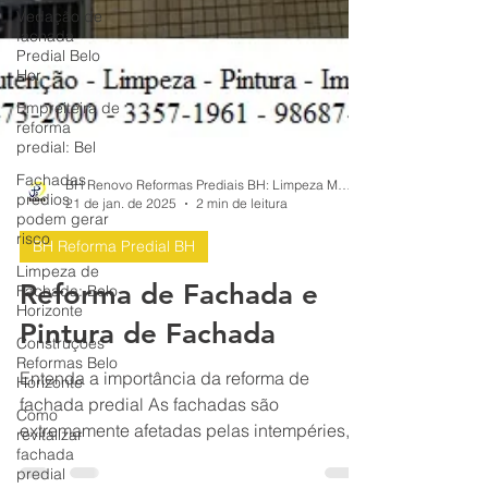
Vedação de
fachada
Predial Belo
Hor
Empreiteira de
reforma
predial: Bel
Fachadas
prédios
podem gerar
risco
BH Renovo Reformas Prediais BH: Limpeza Manutenção Predial Fachada
Limpeza de
21 de jan. de 2025
2 min de leitura
Fachada: Belo
Horizonte
BH Reforma Predial BH
Construções
Reformas Belo
Reforma de Fachada e
Horizonte
Pintura de Fachada
Como
revitalizar
fachada
Entenda a importância da reforma de
predial
fachada predial As fachadas são