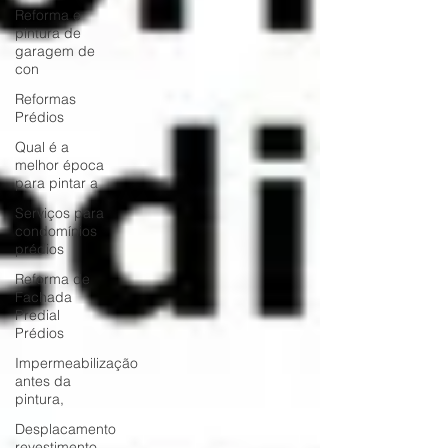
Reforma e
pintura de
garagem de
con
Reformas
Prédios
Qual é a
melhor época
para pintar a
Serviços para
condomínios
prédios
Reforma de
Fachada
Predial
Prédios
Impermeabilização
antes da
pintura,
Desplacamento
revestimento