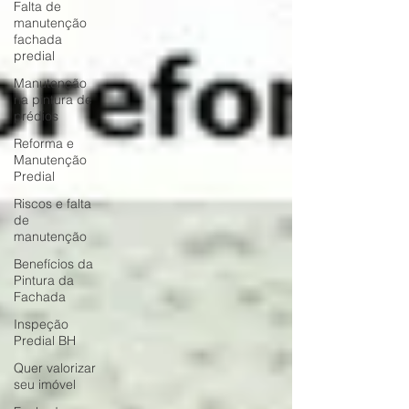
Falta de
manutenção
fachada
predial
Manutenção
na pintura de
prédios
Reforma e
Manutenção
Predial
Riscos e falta
de
manutenção
Benefícios da
Pintura da
Fachada
Inspeção
Predial BH
Quer valorizar
seu imóvel