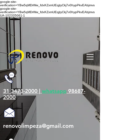
google-site-
verification=YBw5qMDrWw_fdxKZxmUEqjtyCkj7v0hypPkvEAbjmvs
google-site-
verification=YBw5qMDrWw_fdxKZxmUEqjtyCkj7v0hypPkvEAbjmvs
UA-102335061-1
31 3473-2000 |
whatsapp
98687-
2000
renovolimpeza@gmail.com