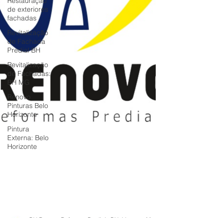
Restauração
de exteriores
fachadas
Revitalização
de Fachada
Predial BH
Revitalização
de Fachadas:
BH MG
Renovo
Pinturas Belo
Horizonte
Pintura
Externa: Belo
Horizonte