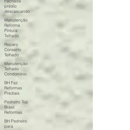
Fachada
prédio
descascando
Manutenção
Reforma
Pintura
Telhado
Reparo
Conserto
Telhado
Manutenção
Telhado
Condomínio
BH Faz
Reformas
Prediais
Pedreiro Top
Brasil
Reformas
BH Pedreiro
para