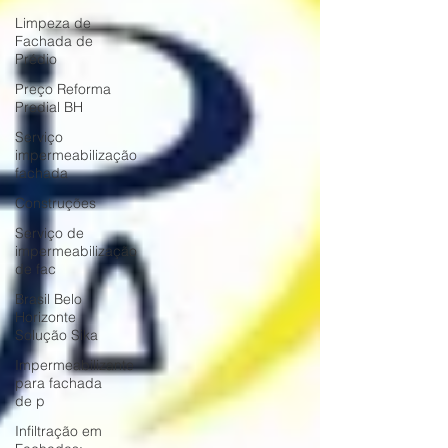
Limpeza de
Fachada de
Prédio
Preço Reforma
Predial BH
Serviço
impermeabilização
fachada
Construções
Serviço de
impermeabilização
de fac
Brasil Belo
Horizonte
Solução Sika
Impermeabilizante
para fachada
de p
Infiltração em