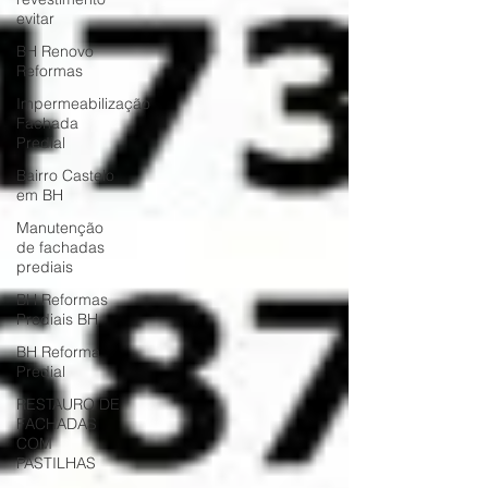
evitar
BH Renovo
Reformas
Impermeabilização
Fachada
Predial
Bairro Castelo
em BH
Manutenção
de fachadas
prediais
BH Reformas
Prediais BH
BH Reforma
Predial
RESTAURO DE
FACHADAS
COM
PASTILHAS