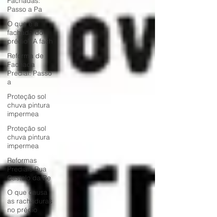
Fachadas:
Passo a Pa
O que é a
fachada do
prédio? A fach
Reforma de
Fachada
Predial: Passo
a
Proteção sol
chuva pintura
impermea
Proteção sol
chuva pintura
impermea
Reformas
Prediais Rua
Castelo da Be
O que causa
as rachaduras
no prédio