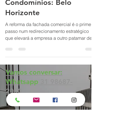
BH Renovo Reformas Prediais BH: Limpeza Manutenção Predial Fachada
11 de jan. de 2023
15 min de leitura
BH Reforma Predial BH
BH Reforma Comercial e
Corporativa
Condomínios: Belo
Horizonte
A reforma da fachada comercial é o primeiro
passo num redirecionamento estratégico
que elevará a empresa a outro patamar de
negocio em BH-MG
Vamos conversar: