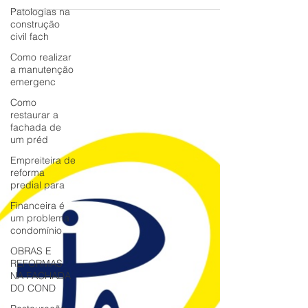
Patologias na
extremamente afetadas pelas intempéries,
construção
como chuva e sol.
civil fach
Como realizar
a manutenção
emergenc
Como
restaurar a
fachada de
um préd
Empreiteira de
reforma
predial para
Financeira é
um problema
condomínio
OBRAS E
REFORMAS
NA FACHADA
DO COND