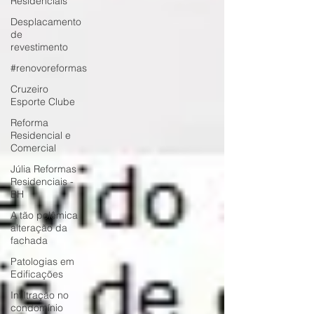
Residenciais
Desplacamento
de
revestimento
#renovoreformas
Cruzeiro
Esporte Clube
Reforma
Residencial e
Comercial
Júlia Reformas
Residenciais -
BH
A tão polêmica
alteração da
fachada
Patologias em
Edificações
Infiltração no
condomínio