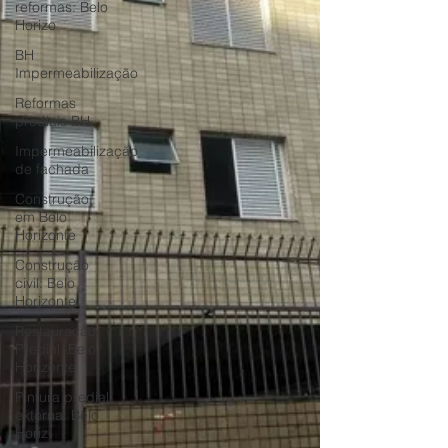
reformas: Belo
Horizo
BH
Impermeabilização
Reformas
prediais BH
Impermeabilização
de fachada
Construção
em Belo
Horizonte
Construção
civil: Belo
Horizonte
Restauração
Predial: Belo
Horizonte
Pintura predial
externa: Belo
Horiz