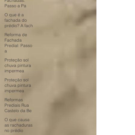
Fachadas:
Passo a Pa
O que é a
fachada do
prédio? A fach
Reforma de
Fachada
Predial: Passo
a
Proteção sol
chuva pintura
impermea
Proteção sol
chuva pintura
impermea
Reformas
Prediais Rua
Castelo da Be
O que causa
as rachaduras
no prédio