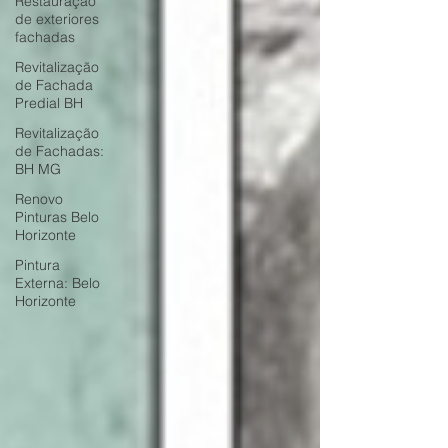
Restauração
de exteriores
fachadas
Revitalização
de Fachada
Predial BH
Revitalização
de Fachadas:
BH MG
Renovo
Pinturas Belo
Horizonte
Pintura
Externa: Belo
Horizonte