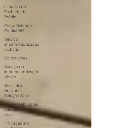
Limpeza de
Fachada de
Prédio
Preço Reforma
Predial BH
Serviço
impermeabilização
fachada
Construções
Serviço de
impermeabilização
de fac
Brasil Belo
Horizonte
Solução Sika
Impermeabilizante
para fachada
de p
Infiltração em