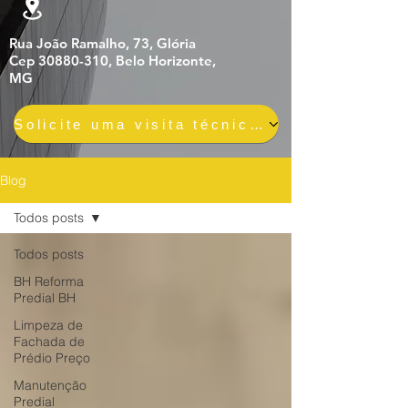
Rua João Ramalho, 73, Glória
Cep 30880-310, Belo Horizonte,
MG
Solicite uma visita técnica gratuita e sem compromisso
Blog
Todos posts
Todos posts
BH Reforma
Predial BH
Limpeza de
Fachada de
Prédio Preço
Manutenção
Predial