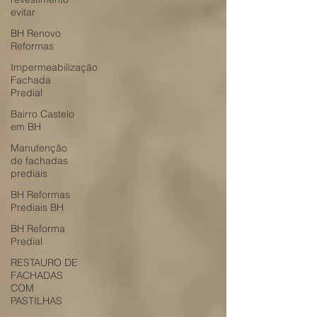
evitar
BH Renovo
Reformas
Impermeabilização
Fachada
Predial
Bairro Castelo
em BH
Manutenção
de fachadas
prediais
BH Reformas
Prediais BH
BH Reforma
Predial
RESTAURO DE
FACHADAS
COM
PASTILHAS