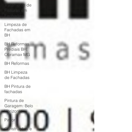
Tratamento de
Fissuras em
Fachadas
Limpeza de
Fachadas em
BH
BH Reformas
Prediais BH:
Obramax MG
BH Reformas
BH Limpeza
de Fachadas
BH Pintura de
fachadas
Pintura de
Garagem: Belo
Horizonte
Pintor
Construções e