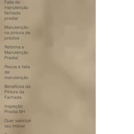
Falta de
manutenção
fachada
predial
Manutenção
na pintura de
prédios
Reforma e
Manutenção
Predial
Riscos e falta
de
manutenção
Benefícios da
Pintura da
Fachada
Inspeção
Predial BH
Quer valorizar
seu imóvel