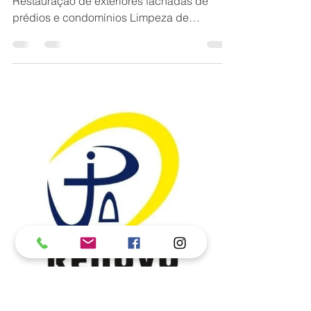
prédios e condomínios:
Belo Horizonte
Vamos conversar: Whatsapp 31 98687-2000
Restauração de exteriores fachadas de
prédios e condomínios Limpeza de
Fachada Predial - Reformas de Fachada -
Restauração de Exteriores BH O que é
considerado fachada de prédio? A fachada
é toda a área visível das faces de um
prédio, o que faz com que os condomínios
tenham um visual harmônico e uniforme. A
área da fachada pode ser dividida em duas
partes: Esclarecimento sobre o que é
considerado fachada de prédio, tipos de
fachada (ext