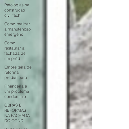
Patologias na
construção
civil fach
Como realizar
a manutenção
emergenc
Como
restaurar a
fachada de
um préd
Empreiteira de
reforma
predial para
Financeira é
um problema
condomínio
OBRAS E
REFORMAS
NA FACHADA
DO COND