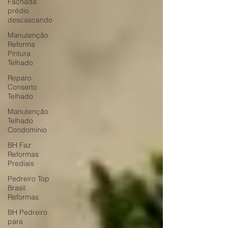
Fachada
prédio
descascando
Manutenção
Reforma
Pintura
Telhado
Reparo
Conserto
Telhado
Manutenção
Telhado
Condomínio
BH Faz
Reformas
Prediais
Pedreiro Top
Brasil
Reformas
BH Pedreiro
para