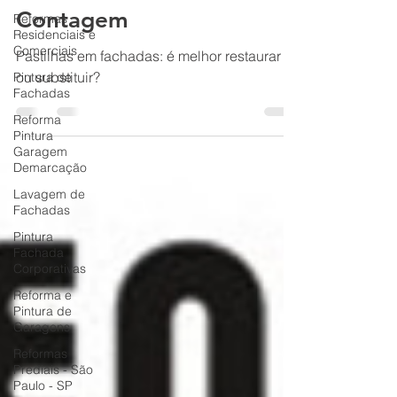
Belo Horizonte e
Reformas
Residenciais e
Contagem
Comerciais
Pintura de
Pastilhas em fachadas: é melhor restaurar
Fachadas
ou substituir?
Reforma
Pintura
Garagem
Demarcação
Lavagem de
Fachadas
Pintura
Fachada
Corporativas
Reforma e
Pintura de
Garagens
Reformas
Prediais - São
Paulo - SP