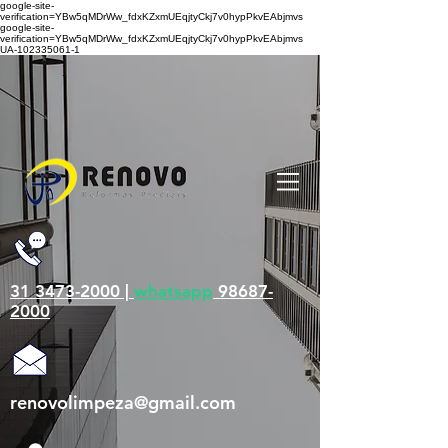
google-site-
verification=YBw5qMDrWw_fdxKZxmUEqjtyCkj7v0hypPkvEAbjmvs
google-site-
verification=YBw5qMDrWw_fdxKZxmUEqjtyCkj7v0hypPkvEAbjmvs
UA-102335061-1
31 3473-2000 |
whatsapp
98687-
2000
renovolimpeza@gmail.com