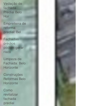
Vedação de
fachada
Predial Belo
Hor
Empreiteira de
reforma
predial: Bel
Fachadas
prédios
podem gerar
risco
Limpeza de
Fachada: Belo
Horizonte
Construções
Reformas Belo
Horizonte
Como
revitalizar
fachada
predial