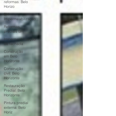
reformas: Belo
Horizo
BH
Impermeabilização
Reformas
prediais BH
Impermeabilização
de fachada
Construção
em Belo
Horizonte
Construção
civil: Belo
Horizonte
Restauração
Predial: Belo
Horizonte
Pintura predial
externa: Belo
Horiz