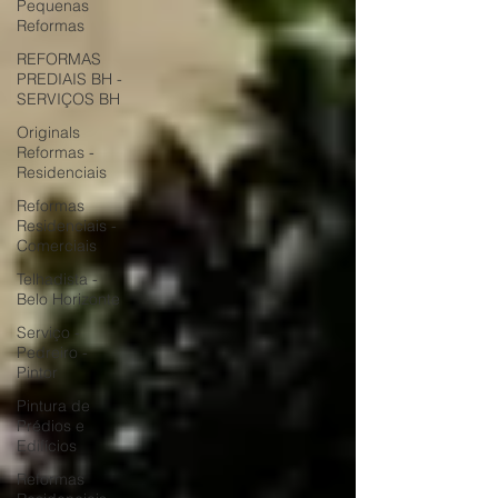
Pequenas
Reformas
REFORMAS
PREDIAIS BH -
SERVIÇOS BH
Originals
Reformas -
Residenciais
Reformas
Residenciais -
Comerciais
Telhadista -
Belo Horizonte
Serviço -
Pedreiro -
Pintor
Pintura de
Prédios e
Edifícios
Reformas