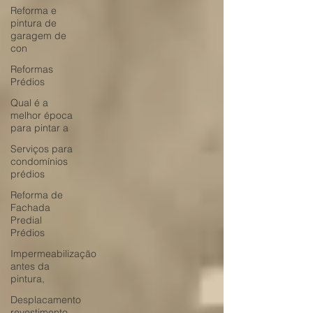
Reforma e
pintura de
garagem de
con
Reformas
Prédios
Qual é a
melhor época
para pintar a
Serviços para
condomínios
prédios
Reforma de
Fachada
Predial
Prédios
Impermeabilização
antes da
pintura,
Desplacamento
revestimento