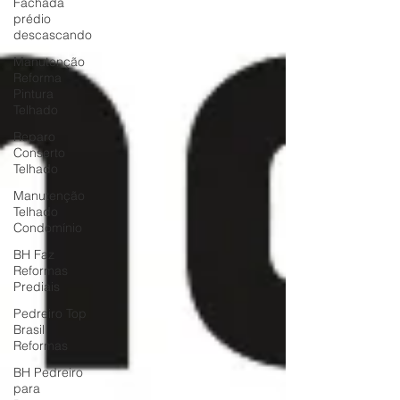
Fachada
prédio
descascando
Manutenção
Reforma
Pintura
Telhado
Reparo
Conserto
Telhado
Manutenção
Telhado
Condomínio
BH Faz
Reformas
Prediais
Pedreiro Top
Brasil
Reformas
BH Pedreiro
para