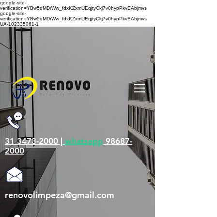
google-site-
verification=YBw5qMDrWw_fdxKZxmUEqjtyCkj7v0hypPkvEAbjmvs
google-site-
verification=YBw5qMDrWw_fdxKZxmUEqjtyCkj7v0hypPkvEAbjmvs
UA-102335061-1
31 3473-2000 |
whatsapp
98687-
2000
renovolimpeza@gmail.com