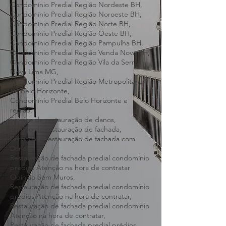
Condomínio Predial Região Centro-Sul BH,
Condomínio Predial Região Leste BH,
Condomínio Predial Região Nordeste BH,
Condomínio Predial Região Noroeste BH,
Condomínio Predial Região Norte BH,
Condomínio Predial Região Oeste BH,
Condomínio Predial Região Pampulha BH,
Condomínio Predial Região Venda Nova BH,
Condomínio Predial Região Vila da Serra
Nova Lima MG,
Condomínio Predial Região Metropolitana
de Belo Horizonte,
Condomínio Predial Belo Horizonte e
região,
Serviço de restauração de danos,
Serviço de restauração de fachada,
Serviço de restauração de fachada com
Danos,
Restauração de fachada predial condomínio
prédios Atenção na hora de contratar
Opinião Sem Muros,
Restauração de fachada predial condomínio
prédios Atenção na hora de contratar,
Restauração de fachada predial condomínio