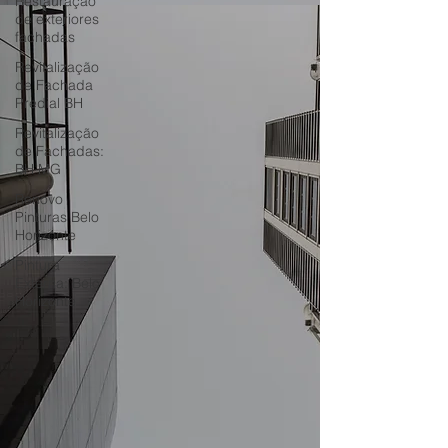
Restauração
de exteriores
fachadas
Revitalização
de Fachada
Predial BH
Revitalização
de Fachadas:
BH MG
Renovo
Pinturas Belo
Horizonte
Pintura
Externa: Belo
Horizonte