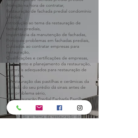
Atenção na hora de contratar,
Restauração de fachada predial prédios
Atenção na hora de contratar,
Restauração de fachada predial condomínio
prédios,
Introdução ao tema da restauração de
fachadas prediais,
Importância da manutenção de fachadas,
Principais problemas em fachadas prediais,
Cuidados ao contratar empresas para
restauração,
Qualificações e certificações de empresas,
Orçamento e planejamento da restauração,
Materiais adequados para restauração de
fachadas,
A restauração das pastilhas e cerâmicas da
fachada do seu prédio dá sinais antes de
virar problema sério,
BH Restauração Predial Fachada Pastilhas
Cerâmicas Granitos Mármores: Belo
Horizonte.
Introdução ao tema da restauração de
fachadas prediais,