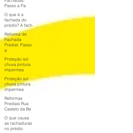
Fachadas:
Passo a Pa
O que é a
fachada do
prédio? A fach
Reforma de
Fachada
Predial: Passo
a
Proteção sol
chuva pintura
impermea
Proteção sol
chuva pintura
impermea
Reformas
Prediais Rua
Castelo da Be
O que causa
as rachaduras
no prédio