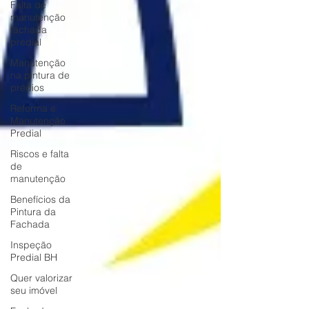
Falta de
manutenção
fachada
predial
Manutenção
na pintura de
prédios
Reforma e
Manutenção
Predial
Riscos e falta
de
manutenção
Benefícios da
Pintura da
Fachada
Inspeção
Predial BH
Quer valorizar
seu imóvel