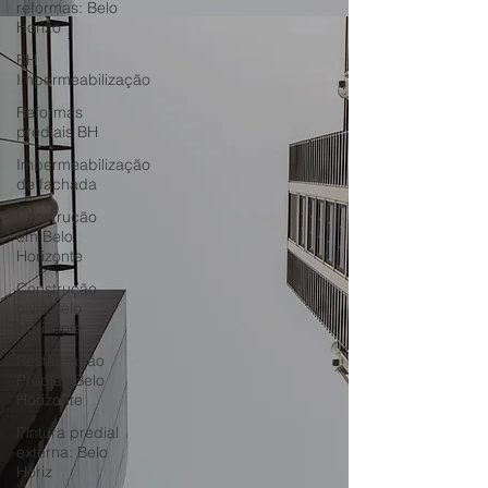
reformas: Belo
Horizo
BH
Impermeabilização
Reformas
prediais BH
Impermeabilização
de fachada
Construção
em Belo
Horizonte
Construção
civil: Belo
Horizonte
Restauração
Predial: Belo
Horizonte
Pintura predial
externa: Belo
Horiz