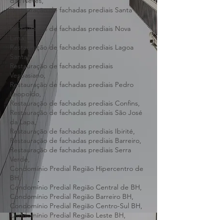
Restauração de fachadas prediais Ribeirão
das Neves,
Restauração de fachadas prediais Santa
Luzia,
Restauração de fachadas prediais Nova
Lima,
Restauração de fachadas prediais Lagoa
Santa,
Restauração de fachadas prediais
Vespasiano,
Restauração de fachadas prediais Pedro
Leopoldo,
Restauração de fachadas prediais Confins,
Restauração de fachadas prediais São José
da Lapa,
Restauração de fachadas prediais Ibirité,
Restauração de fachadas prediais Barreiro,
Restauração de fachadas prediais Serra
Verde,
Condomínio Predial Região Hipercentro de
BH,
Condomínio Predial Região Central de BH,
Condomínio Predial Região Barreiro BH,