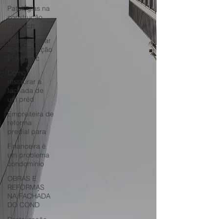
Patologias na
construção
civil fach
Como realizar
a manutenção
emergenc
Como
restaurar a
fachada de
um préd
Empreiteira de
reforma
predial para
Financeira é
um problema
condomínio
OBRAS E
REFORMAS
NA FACHADA
DO COND