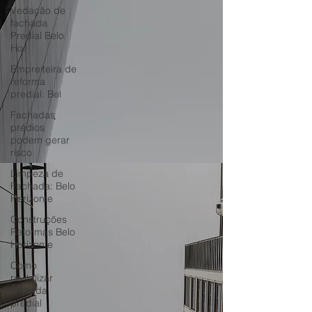
Vedação de
fachada
Predial Belo
Hor
Empreiteira de
reforma
predial: Bel
Fachadas
prédios
podem gerar
risco
Limpeza de
Fachada: Belo
Horizonte
Construções
Reformas Belo
Horizonte
Como
revitalizar
fachada
predial