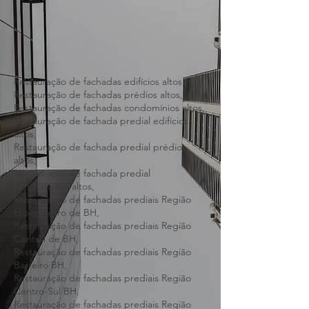
Restauração de fachadas edifícios altos,
Restauração de fachadas prédios altos,
Restauração de fachadas condomínios altos,
Restauração de fachada predial edifícios
altos,
Restauração de fachada predial prédios
altos,
Restauração de fachada predial
condomínios altos,
Restauração de fachadas prediais Região
Hipercentro de BH,
Restauração de fachadas prediais Região
Central de BH,
Restauração de fachadas prediais Região
Barreiro BH,
Restauração de fachadas prediais Região