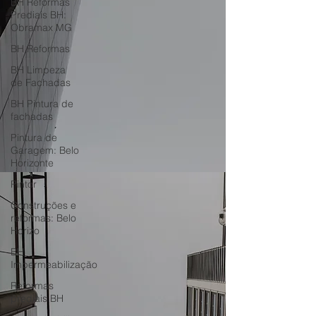
BH Reformas
Prediais BH:
Obramax MG
BH Reformas
BH Limpeza
de Fachadas
BH Pintura de
fachadas
Pintura de
Garagem: Belo
Horizonte
Pintor
Construções e
reformas: Belo
Horizo
BH
Impermeabilização
Reformas
prediais BH