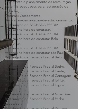
restauração,
Qualificações e certificações de empresas,
Orçamento e planejamento da restauração,
Materiais adequados para restauração de
fachadas,
Obramax /acabamento-
decoracao/demarcacao-de-estacionamento,
Restauração de FACHADA PREDIAL
Atenção na hora de contratar,
Restauração de FACHADA PREDIAL
Atenção na hora de contratar Belo
Horizonte,
Restauração de FACHADA PREDIAL
Atenção na hora de contratar são Paulo,
Restauração de Fachada Predial Belo
Horizonte,
Restauração de Fachada Predial Betim,
Restauração de Fachada Predial Caeté,
Restauração de Fachada Predial Contagem,
Restauração de Fachada Predial Ibirité,
Restauração de Fachada Predial Lagoa
Santa,
Restauração de Fachada Predial Nova Lima,
Restauração de Fachada Predial Pedro