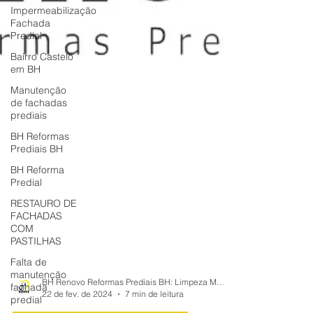
Impermeabilização
Fachada
Predial
Bairro Castelo
em BH
Manutenção
de fachadas
prediais
BH Reformas
Prediais BH
BH Reforma
Predial
RESTAURO DE
FACHADAS
COM
PASTILHAS
Falta de
manutenção
fachada
predial
BH Renovo Reformas Prediais BH: Limpeza Manutenção Predial Fachada