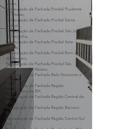
Restauração de Fachada Predial Moeda,
Restauração de Fachada Predial Pará de
Minas,
Restauração de Fachada Predial Prudente
de Morais,
Restauração de Fachada Predial Santa
Bárbara,
Restauração de Fachada Predial São José
da Varginha,
Restauração de Fachada Predial Sete
Lagoas,
Restauração de Fachada Predial Bom Jesus
do Amparo,
Restauração de Fachada Predial São
Gonçalo do Rio Abaixo,
Restauração de Fachada Belo Horizonte e
Contagem
Restauração de Fachada Região
Hipercentro de BH,
Restauração de Fachada Região Central de
BH,
Restauração de Fachada Região Barreiro
BH,
Restauração de Fachada Região Centro-Sul