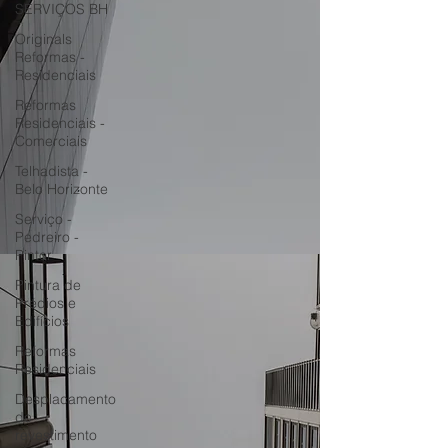
SERVIÇOS BH
Originals
Reformas -
Residenciais
Reformas
Residenciais -
Comerciais
Telhadista -
Belo Horizonte
Serviço -
Pedreiro -
Pintor
Pintura de
Prédios e
Edifícios
Reformas
Residenciais
Desplacamento
de
revestimento