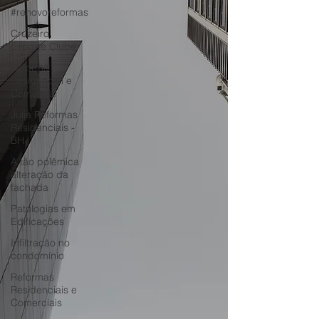
#renovoreformas
Cruzeiro
Esporte Clube
Reforma
Residencial e
Comercial
Júlia Reformas
Residenciais -
BH
A tão polêmica
alteração da
fachada
Patologias em
Edificações
Infiltração no
condomínio
Reformas
Residenciais e
Comerciais