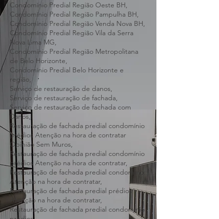
Condomínio Predial Região Noroeste BH,
Condomínio Predial Região Norte BH,
Condomínio Predial Região Oeste BH,
Condomínio Predial Região Pampulha BH,
Condomínio Predial Região Venda Nova BH,
Condomínio Predial Região Vila da Serra
Nova Lima MG,
Condomínio Predial Região Metropolitana
de Belo Horizonte,
Condomínio Predial Belo Horizonte e
região,
Serviço de restauração de danos,
Serviço de restauração de fachada,
Serviço de restauração de fachada com
Danos,
Restauração de fachada predial condomínio
prédios Atenção na hora de contratar
Opinião Sem Muros,
Restauração de fachada predial condomínio
prédios Atenção na hora de contratar,
Restauração de fachada predial condomínio
Atenção na hora de contratar,
Restauração de fachada predial prédios
Atenção na hora de contratar,