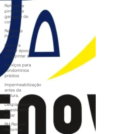
Reforma e
pintura de
garagem de
con
Reformas
Prédios
Qual é a
melhor época
para pintar a
Serviços para
condomínios
prédios
Impermeabilização
antes da
pintura,
Desplacamento
revestimento
evitar
BH Renovo
Reformas