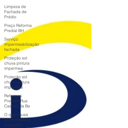
Limpeza de
Fachada de
Prédio
Preço Reforma
Predial BH
Serviço
impermeabilização
fachada
Proteção sol
chuva pintura
impermea
Proteção sol
chuva pintura
impermea
Reformas
Prediais Rua
Castelo da Be
O que causa
as rachaduras
no prédio