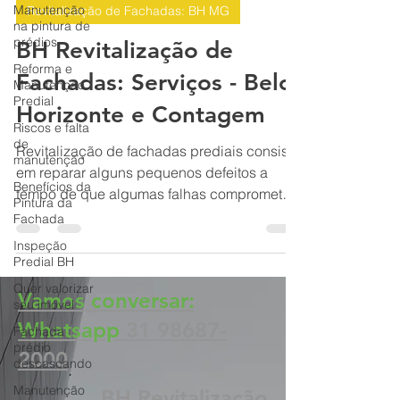
22 de fev. de 2024
7 min de leitura
Manutenção
na pintura de
Revitalização de Fachadas: BH MG
prédios
Reforma e
BH Revitalização de
Manutenção
Predial
Fachadas: Serviços - Belo
Riscos e falta
Horizonte e Contagem
de
manutenção
Revitalização de fachadas prediais consiste
Benefícios da
em reparar alguns pequenos defeitos a
Pintura da
Fachada
tempo de que algumas falhas comprometam
outras instalações
Inspeção
Predial BH
Quer valorizar
seu imóvel
Vamos conversar:
Fachada
prédio
Whatsapp
31 98687-
descascando
2000
Manutenção