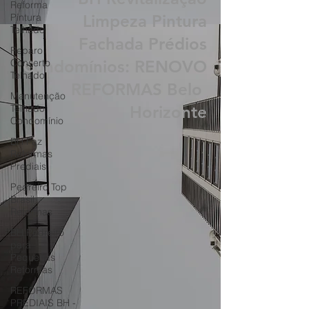
Reforma
BH Revitalização
Pintura
Telhado
Limpeza Pintura
Reparo
Fachada Prédios
Conserto
Telhado
Condomínios: RENOVO
Manutenção
REFORMAS Belo
Telhado
Condomínio
Horizonte
BH Faz
Reformas
Prediais
Pedreiro Top
Brasil
Reformas
BH Pedreiro
para
Pequenas
Reformas
REFORMAS
PREDIAIS BH -