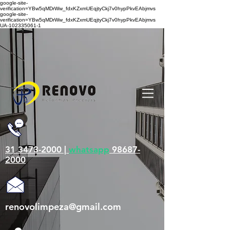
google-site-
verification=YBw5qMDrWw_fdxKZxmUEqjtyCkj7v0hypPkvEAbjmvs
google-site-
verification=YBw5qMDrWw_fdxKZxmUEqjtyCkj7v0hypPkvEAbjmvs
UA-102335061-1
31 3473-2000 |
whatsapp
98687-
2000
renovolimpeza@gmail.com