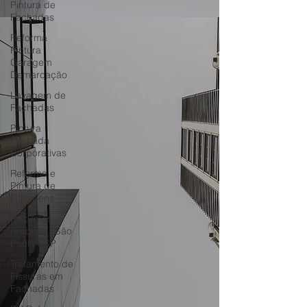
Pintura de
Fachadas
Reforma
Pintura
Garagem
Demarcação
Lavagem de
Fachadas
Pintura
Fachada
Corporativas
Reforma e
Pintura de
Garagens
Reformas
Prediais - São
Paulo - SP
Tratamento de
Fissuras em
Fachadas