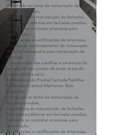
Restauração de fachada predial condomínio
prédios,
Introdução ao tema da restauração de
fachadas prediais,
Importância da manutenção de fachadas,
Principais problemas em fachadas prediais,
Cuidados ao contratar empresas para
restauração,
Qualificações e certificações de empresas,
Orçamento e planejamento da restauração,
Materiais adequados para restauração de
fachadas,
A restauração das pastilhas e cerâmicas da
fachada do seu prédio dá sinais antes de
virar problema sério,
BH Restauração Predial Fachada Pastilhas
Cerâmicas Granitos Mármores: Belo
Horizonte.
Introdução ao tema da restauração de
fachadas prediais,
Importância da manutenção de fachadas,
Principais problemas em fachadas prediais,
Cuidados ao contratar empresas para