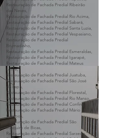
Leopoldo,
Restauração de Fachada Predial Raposos,
Restauração de Fachada Predial Ribeirão
das Neves,
Restauração de Fachada Predial Rio Acima,
Restauração de Fachada Predial Sabará,
Restauração de Fachada Predial Santa Luzia,
Restauração de Fachada Predial Vespasiano,
Restauração de Fachada Predial
Brumadinho,
Restauração de Fachada Predial Esmeraldas,
Restauração de Fachada Predial Igarapé,
Restauração de Fachada Predial Mateus
Leme,
Restauração de Fachada Predial Juatuba,
Restauração de Fachada Predial São José
da Lapa,
Restauração de Fachada Predial Florestal,
Restauração de Fachada Predial Rio Manso,
Restauração de Fachada Predial Confins,
Restauração de Fachada Predial Mário
Campos,
Restauração de Fachada Predial São
Joaquim de Bicas,