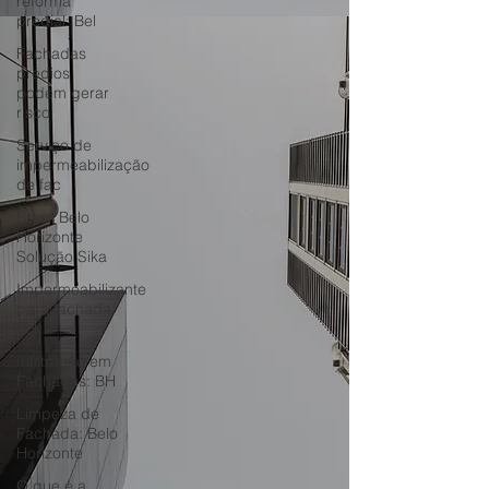
reforma
predial: Bel
Fachadas
prédios
podem gerar
risco
Serviço de
impermeabilização
de fac
Brasil Belo
Horizonte
Solução Sika
Impermeabilizante
para fachada
BH
Infiltração em
Fachadas: BH
Limpeza de
Fachada: Belo
Horizonte
O que é a