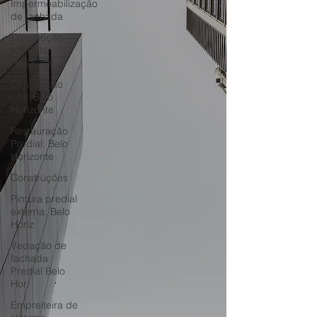
Impermeabilização
de fachada
Construção
em Belo
Horizonte
Construção
civil: Belo
Horizonte
Restauração
Predial: Belo
Horizonte
Construções
Pintura predial
externa: Belo
Horiz
Vedação de
fachada
Predial Belo
Hor
Empreiteira de