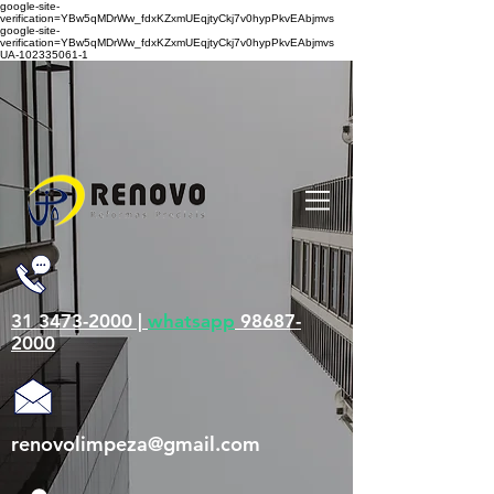
google-site-
verification=YBw5qMDrWw_fdxKZxmUEqjtyCkj7v0hypPkvEAbjmvs
google-site-
verification=YBw5qMDrWw_fdxKZxmUEqjtyCkj7v0hypPkvEAbjmvs
UA-102335061-1
31 3473-2000 |
whatsapp
98687-
2000
renovolimpeza@gmail.com