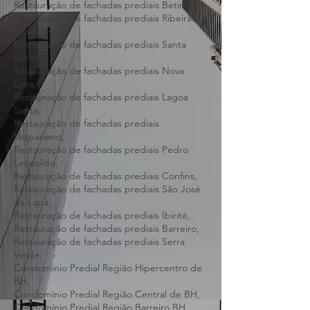
Restauração de fachadas prediais
Contagem,
Restauração de fachadas prediais Betim,
Restauração de fachadas prediais Ribeirão
das Neves,
Restauração de fachadas prediais Santa
Luzia,
Restauração de fachadas prediais Nova
Lima,
Restauração de fachadas prediais Lagoa
Santa,
Restauração de fachadas prediais
Vespasiano,
Restauração de fachadas prediais Pedro
Leopoldo,
Restauração de fachadas prediais Confins,
Restauração de fachadas prediais São José
da Lapa,
Restauração de fachadas prediais Ibirité,
Restauração de fachadas prediais Barreiro,
Restauração de fachadas prediais Serra
Verde,
Condomínio Predial Região Hipercentro de
BH,