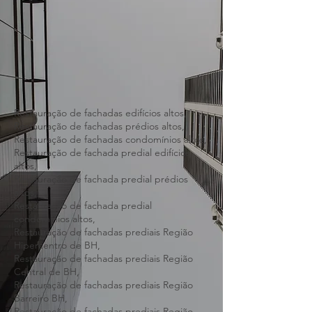
Restauração de fachadas edifícios altos,
Restauração de fachadas prédios altos,
Restauração de fachadas condomínios altos,
Restauração de fachada predial edifícios
altos,
Restauração de fachada predial prédios
altos,
Restauração de fachada predial
condomínios altos,
Restauração de fachadas prediais Região
Hipercentro de BH,
Restauração de fachadas prediais Região
Central de BH,
Restauração de fachadas prediais Região