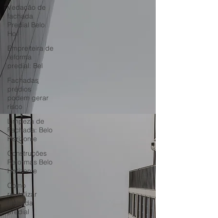
Vedação de
fachada
Predial Belo
Hor
Empreiteira de
reforma
predial: Bel
Fachadas
prédios
podem gerar
risco
Limpeza de
Fachada: Belo
Horizonte
Construções
Reformas Belo
Horizonte
Como
revitalizar
fachada
predial