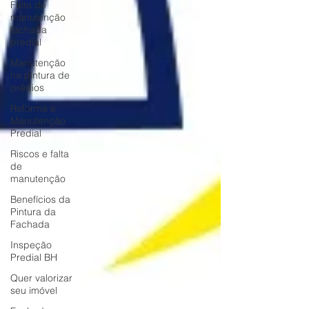
Falta de
manutenção
fachada
predial
Manutenção
na pintura de
prédios
Reforma e
Manutenção
Predial
Riscos e falta
de
manutenção
Benefícios da
Pintura da
Fachada
Inspeção
Predial BH
Quer valorizar
seu imóvel