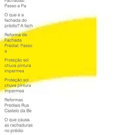
Fachadas:
Passo a Pa
O que é a
fachada do
prédio? A fach
Reforma de
Fachada
Predial: Passo
a
Proteção sol
chuva pintura
impermea
Proteção sol
chuva pintura
impermea
Reformas
Prediais Rua
Castelo da Be
O que causa
as rachaduras
no prédio