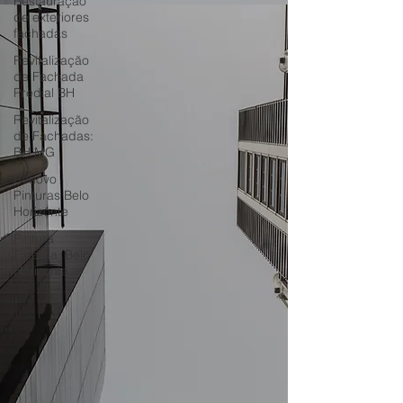
Restauração
de exteriores
fachadas
Revitalização
de Fachada
Predial BH
Revitalização
de Fachadas:
BH MG
Renovo
Pinturas Belo
Horizonte
Pintura
Externa: Belo
Horizonte