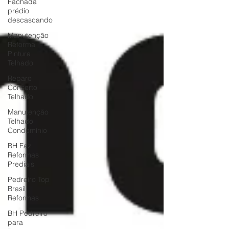
Fachada
prédio
descascando
Manutenção
Reforma
Pintura
Telhado
Reparo
Conserto
Telhado
Manutenção
Telhado
Condomínio
BH Faz
Reformas
Prediais
Pedreiro Top
Brasil
Reformas
BH Pedreiro
para