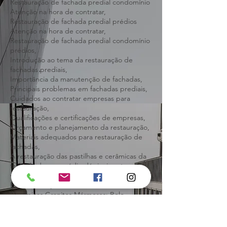
Restauração de fachada predial condomínio
prédios Atenção na hora de contratar,
Restauração de fachada predial condomínio
Atenção na hora de contratar,
Restauração de fachada predial prédios
Atenção na hora de contratar,
Restauração de fachada predial condomínio
prédios,
Introdução ao tema da restauração de
fachadas prediais,
Importância da manutenção de fachadas,
Principais problemas em fachadas prediais,
Cuidados ao contratar empresas para
restauração,
Qualificações e certificações de empresas,
Orçamento e planejamento da restauração,
Materiais adequados para restauração de
fachadas,
A restauração das pastilhas e cerâmicas da
fachada do seu prédio dá sinais antes de
virar problema sério,
BH Restauração Predial Fachada Pastilhas
Cerâmicas Granitos Mármores: Belo
Horizonte.