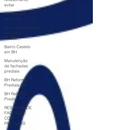
evitar
BH Renovo
Reformas
Impermeabilização
Fachada
Predial
Bairro Castelo
em BH
Manutenção
de fachadas
prediais
BH Reformas
Prediais BH
BH Reforma
Predial
RESTAURO DE
FACHADAS
COM
PASTILHAS