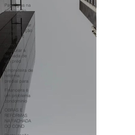
Patologias na
construção
civil fach
Como realizar
a manutenção
emergenc
Como
restaurar a
fachada de
um préd
Empreiteira de
reforma
predial para
Financeira é
um problema
condomínio
OBRAS E
REFORMAS
NA FACHADA
DO COND