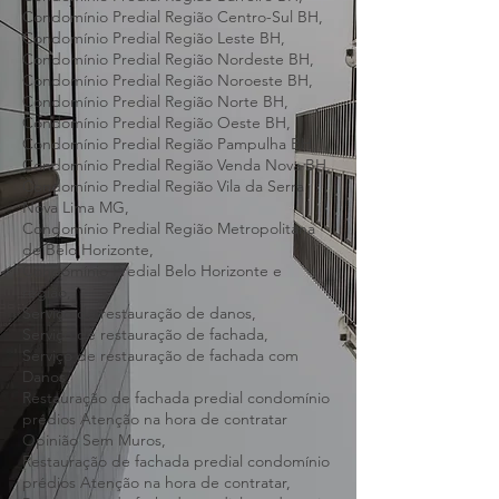
Condomínio Predial Região Central de BH,
Condomínio Predial Região Barreiro BH,
Condomínio Predial Região Centro-Sul BH,
Condomínio Predial Região Leste BH,
Condomínio Predial Região Nordeste BH,
Condomínio Predial Região Noroeste BH,
Condomínio Predial Região Norte BH,
Condomínio Predial Região Oeste BH,
Condomínio Predial Região Pampulha BH,
Condomínio Predial Região Venda Nova BH,
Condomínio Predial Região Vila da Serra
Nova Lima MG,
Condomínio Predial Região Metropolitana
de Belo Horizonte,
Condomínio Predial Belo Horizonte e
região,
Serviço de restauração de danos,
Serviço de restauração de fachada,
Serviço de restauração de fachada com
Danos,
Restauração de fachada predial condomínio
prédios Atenção na hora de contratar
Opinião Sem Muros,