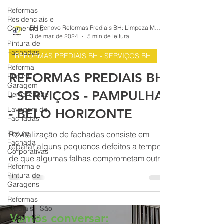
Reformas
Residenciais e
Comerciais
Pintura de
BH Renovo Reformas Prediais BH: Limpeza Manutenção Predial Fachada
Fachadas
3 de mar. de 2024
5 min de leitura
Reforma
REFORMAS PREDIAIS BH - SERVIÇOS BH
Pintura
Garagem
REFORMAS PREDIAIS BH
Demarcação
Lavagem de
- SERVIÇOS - PAMPULHA
Fachadas
- BELO HORIZONTE
Pintura
Fachada
Corporativas
Revitalização de fachadas consiste em
reparar alguns pequenos defeitos a tempo
Reforma e
Pintura de
de que algumas falhas comprometam outras
Garagens
instalações. BH - MG
Reformas
Prediais - São
Paulo - SP