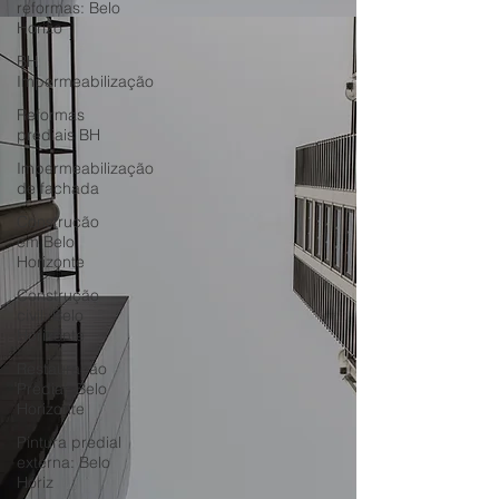
reformas: Belo
Horizo
BH
Impermeabilização
Reformas
prediais BH
Impermeabilização
de fachada
Construção
em Belo
Horizonte
Construção
civil: Belo
Horizonte
Restauração
Predial: Belo
Horizonte
Pintura predial
externa: Belo
Horiz