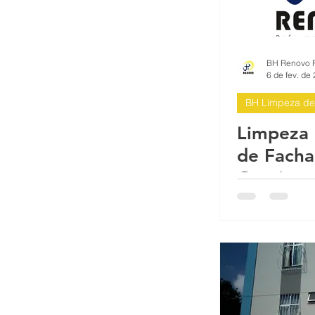
6 de fev. de
BH Limpeza de
Limpeza 
de Facha
Gerais