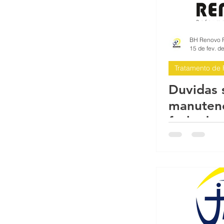
Serviços para condomínios prédio
Impermeabilização antes da pintu
15 de fev. d
Tratamento de 
Impermeabilização Fachada Predi
Duvidas 
manuten
fachadas
BH Reformas Prediais BH
BH