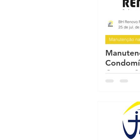
Impermeabilizante para fachada d
25 de jul. d
Manutenção na 
O que é a fachada do prédio? A f
Manutenç
Condomí
Proteção sol chuva pintura imper
Centro-S
Horizon
Reformas Prediais Rua Castelo d
Reforma e pintura de garagem de