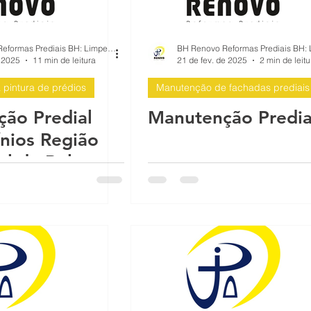
e p
Infiltração em Fachadas: Passo a Pa
BH Renovo Reformas Prediais BH: Limpeza Manutenção Predial Fachada
e 2025
11 min de leitura
21 de fev. de 2025
2 min de leitu
pintura de prédios
Manutenção de fachadas prediais
ach
Reforma de Fachada Predial: Passo a
ão Predial
Manutenção Predia
nios Região
mea
Proteção sol chuva pintura impermea
ul de Belo
te MG
a Be
O que causa as rachaduras no prédio
 con
Reformas Prédios
Qual é a melhor época para pintar