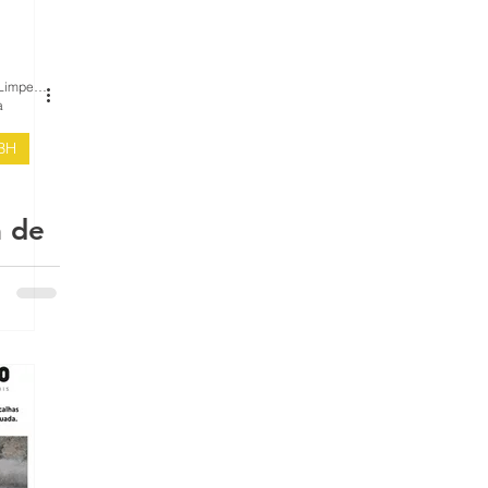
BH Renovo Reformas Prediais BH: Limpeza Manutenção Predial Fachada
mas
a
 BH
is
a de