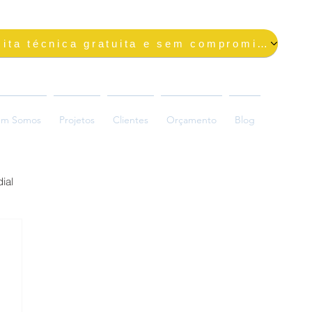
Solicite uma visita técnica gratuita e sem compromisso
m Somos
Projetos
Clientes
Orçamento
Blog
ial
ada