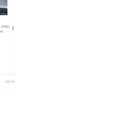
BH Renovo Reformas Prediais BH: Limpeza Manutenção Predial Fachada
ra