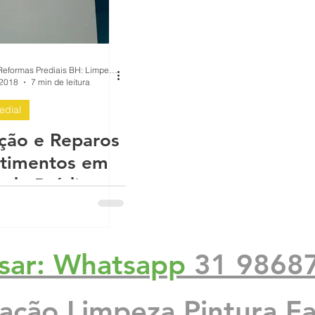
BH Renovo Reformas Prediais BH: Limpeza Manutenção Predial Fachada
 2018
7 min de leitura
edial
ção e Reparos
stimentos em
 de Prédios e
nios
o Grátis
sar: Whatsapp
31 9868
zação Limpeza Pintura F