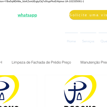
fication=YBw5qMDrWw_fdxKZxmUEqjtyCkj7v0hypPkvEAbjmvs
UA-102335061-1
3-2000 |
whatsapp
98687-2000
volimpeza@gmail.com
oão Ramalho, 73, Glória
Home
Serviços
Que
0880-310, Belo Horizonte, MG
BH
Limpeza de Fachada de Prédio Preço
Manutenção Pred
Preço Reforma Predial BH
Serviço impermeabilização fach
ermeabilização de fac
Brasil Belo Horizonte Solução Sika