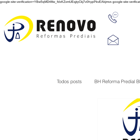
google-site-verification=YBw5qMDrWw_fdxKZxmUEqjtyCkj7v0hypPkvEAbjmvs
google-site-veri
31 347
reno
Rua J
Cep 3
Todos posts
BH Reforma Predial 
Limpeza de Fachada de Prédio
Construções
Serviço de imp