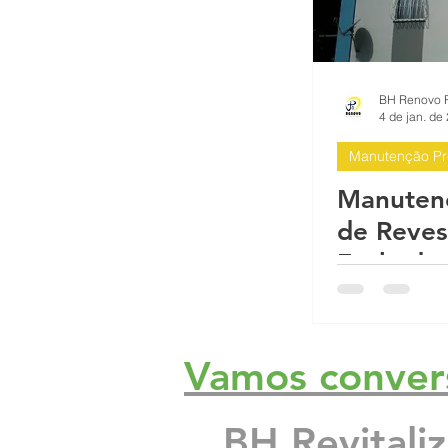
4 de jan. de
Manutenção Pr
Manuten
de Reve
Fachadas
Condomí
Orçament
Vamos conver
BH Revitali