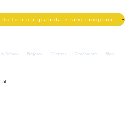
Solicite uma visita técnica gratuita e sem compromisso
m Somos
Projetos
Clientes
Orçamento
Blog
ial
ada