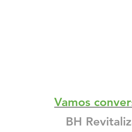
Impermeabilizante para fachada d
O que é a fachada do prédio? A f
Proteção sol chuva pintura imper
Reformas Prediais Rua Castelo d
Vamos conver
Reforma e pintura de garagem de
BH Revitali