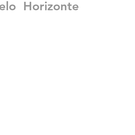
lo Horizonte
mas
is