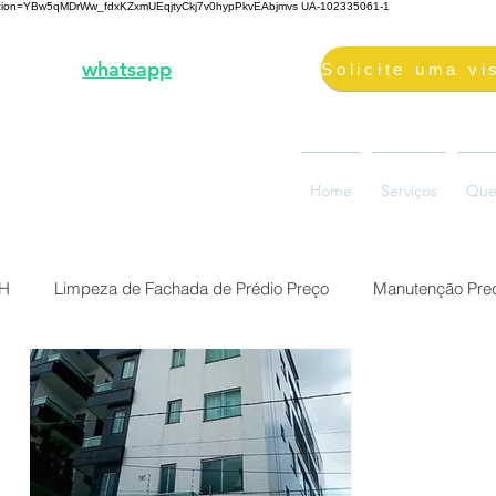
fication=YBw5qMDrWw_fdxKZxmUEqjtyCkj7v0hypPkvEAbjmvs
UA-102335061-1
3-2000 |
whatsapp
98687-2000
volimpeza@gmail.com
oão Ramalho, 73, Glória
Home
Serviços
Que
0880-310, Belo Horizonte, MG
BH
Limpeza de Fachada de Prédio Preço
Manutenção Pred
Preço Reforma Predial BH
Serviço impermeabilização fach
ermeabilização de fac
Brasil Belo Horizonte Solução Sika