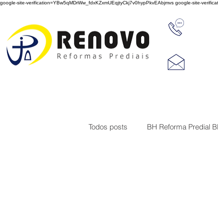
google-site-verification=YBw5qMDrWw_fdxKZxmUEqjtyCkj7v0hypPkvEAbjmvs
google-site-veri
31 347
reno
Rua J
Cep 3
Todos posts
BH Reforma Predial 
Limpeza de Fachada de Prédio
Construções
Serviço de imp