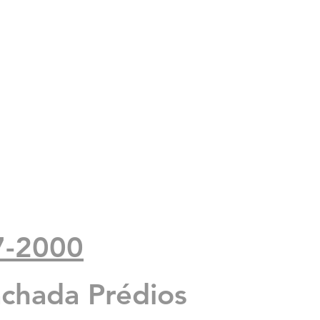
7-2000
 a
achada Prédios