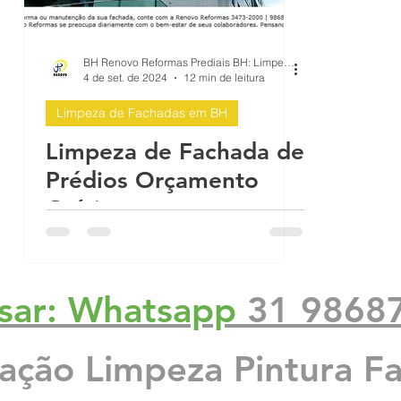
e p
Infiltração em Fachadas: Passo a Pa
BH Renovo Reformas Prediais BH: Limpeza Manutenção Predial Fachada
4 de set. de 2024
12 min de leitura
Limpeza de Fachadas em BH
ach
Reforma de Fachada Predial: Passo a
Limpeza de Fachada de
Prédios Orçamento
mea
Proteção sol chuva pintura impermea
Grátis
a Be
O que causa as rachaduras no prédio
sar: Whatsapp
31 9868
 con
Reformas Prédios
Qual é a melhor época para pintar
zação Limpeza Pintura F