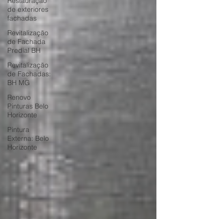
Restauração
de exteriores
fachadas
Revitalização
de Fachada
Predial BH
Revitalização
de Fachadas:
BH MG
Renovo
Pinturas Belo
Horizonte
Pintura
Externa: Belo
Horizonte