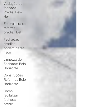
Vedação de
fachada
Predial Belo
Hor
Empreiteira de
reforma
predial: Bel
Fachadas
prédios
podem gerar
risco
Limpeza de
Fachada: Belo
Horizonte
Construções
Reformas Belo
Horizonte
Como
revitalizar
fachada
predial