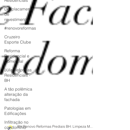
Residenciais
Desplacamento
de
revestimento
#renovoreformas
Cruzeiro
Esporte Clube
Reforma
Residencial e
Comercial
Júlia Reformas
Residenciais -
BH
A tão polêmica
alteração da
fachada
Patologias em
Edificações
Infiltração no
condomínio