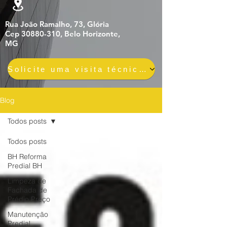
Rua João Ramalho, 73, Glória
Cep 30880-310, Belo Horizonte,
MG
Solicite uma visita técnica gratuita e sem compromisso
Blog
Todos posts
Todos posts
BH Reforma
Predial BH
Limpeza de
Fachada de
Prédio Preço
Manutenção
Predial