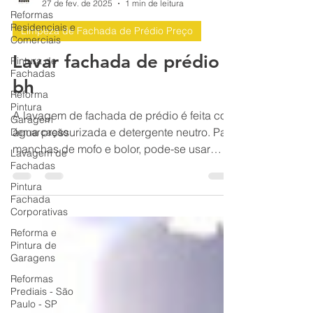
Reformas
BH Renovo Reformas Prediais BH: Limpeza Manutenção Predial Fachada
27 de fev. de 2025
1 min de leitura
Residenciais e
Comerciais
Limpeza de Fachada de Prédio Preço
Pintura de
Fachadas
Lavar fachada de prédio
Reforma
bh
Pintura
Garagem
Demarcação
A lavagem de fachada de prédio é feita com
Lavagem de
água pressurizada e detergente neutro. Para
Fachadas
manchas de mofo e bolor, pode-se usar
Pintura
produtos.
Fachada
Corporativas
Reforma e
Pintura de
Garagens
Reformas
Prediais - São
Paulo - SP