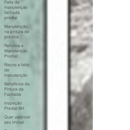
Falta de
manutenção
fachada
predial
Manutenção
na pintura de
prédios
Reforma e
Manutenção
Predial
Riscos e falta
de
manutenção
Benefícios da
Pintura da
Fachada
Inspeção
Predial BH
Quer valorizar
seu imóvel