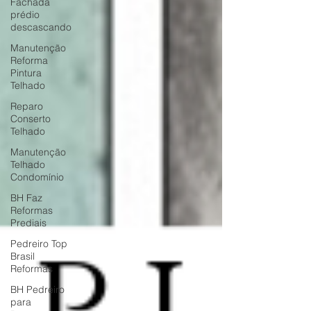
Fachada
prédio
descascando
Manutenção
Reforma
Pintura
Telhado
Reparo
Conserto
Telhado
Manutenção
Telhado
Condomínio
BH Faz
Reformas
Prediais
Pedreiro Top
Brasil
Reformas
BH Pedreiro
para