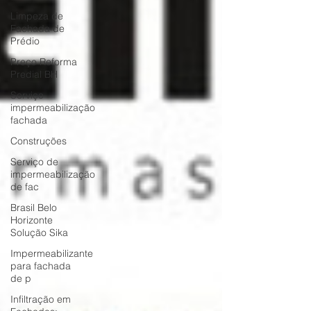
Limpeza de
Fachada de
Prédio
Preço Reforma
Predial BH
Serviço
impermeabilização
fachada
Construções
Serviço de
impermeabilização
de fac
Brasil Belo
Horizonte
Solução Sika
Impermeabilizante
para fachada
de p
Infiltração em