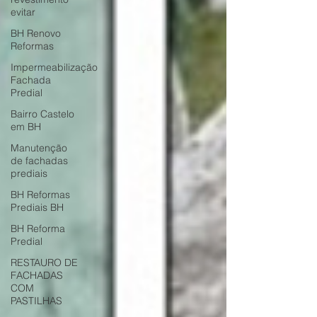
evitar
BH Renovo
Reformas
Impermeabilização
Fachada
Predial
Bairro Castelo
em BH
Manutenção
de fachadas
prediais
BH Reformas
Prediais BH
BH Reforma
Predial
RESTAURO DE
FACHADAS
COM
PASTILHAS