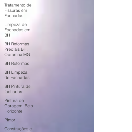
Tratamento de
Fissuras em
Fachadas
Limpeza de
Fachadas em
BH
BH Reformas
Prediais BH:
Obramax MG
BH Reformas
BH Limpeza
de Fachadas
BH Pintura de
fachadas
Pintura de
Garagem: Belo
Horizonte
Pintor
Construções e