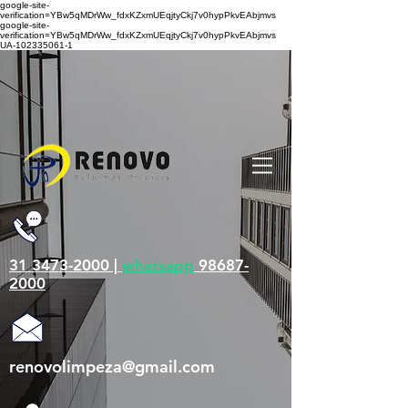
google-site-
verification=YBw5qMDrWw_fdxKZxmUEqjtyCkj7v0hypPkvEAbjmvs
google-site-
verification=YBw5qMDrWw_fdxKZxmUEqjtyCkj7v0hypPkvEAbjmvs
UA-102335061-1
31 3473-2000 |
whatsapp
98687-
2000
renovolimpeza@gmail.com