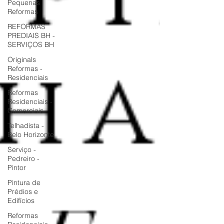
Pequenas
Reformas
REFORMAS
PREDIAIS BH -
SERVIÇOS BH
Originals
Reformas -
Residenciais
Reformas
Residenciais -
Comerciais
Telhadista -
Belo Horizonte
Serviço -
Pedreiro -
Pintor
Pintura de
Prédios e
Edifícios
Reformas