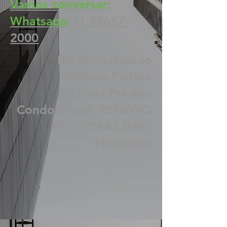
Vamos conversar:
Whatsapp
31 98687-
2000
BH Revitalização
Limpeza Pintura
Fachada Prédios
Condomínios: RENOVO
REFORMAS Belo
Horizonte