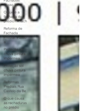
Fachadas:
Passo a Pa
O que é a
fachada do
prédio? A fach
Reforma de
Fachada
Predial: Passo
a
Proteção sol
chuva pintura
impermea
Proteção sol
chuva pintura
impermea
Reformas
Prediais Rua
Castelo da Be
O que causa
as rachaduras
no prédio