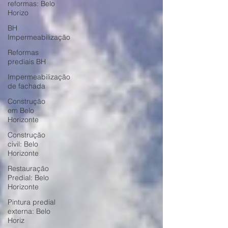
reformas: Belo
Horizo
BH
Impermeabilização
Reformas
prediais BH
Impermeabilização
de fachada
Construção
em Belo
Horizonte
Construção
civil: Belo
Horizonte
Restauração
Predial: Belo
Horizonte
Pintura predial
externa: Belo
Horiz