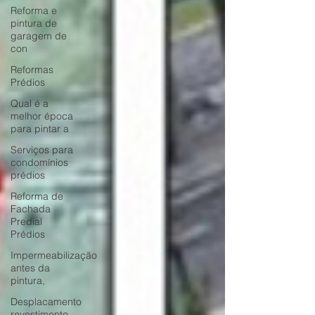
Reforma e
pintura de
garagem de
con
Reformas
Prédios
Qual é a
melhor época
para pintar a
Serviços para
condomínios
prédios
Reforma de
Fachada
Predial
Prédios
Impermeabilização
antes da
pintura,
Desplacamento
revestimento