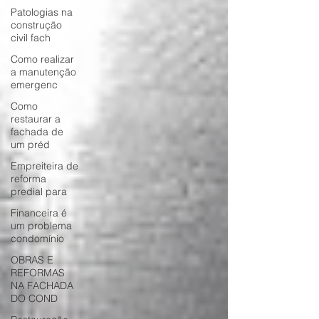
Patologias na
construção
civil fach
Como realizar
a manutenção
emergenc
Como
restaurar a
fachada de
um préd
Empreiteira de
reforma
predial para
Financeira é
um problema
condomínio
OBRAS E
REFORMAS
NA FACHADA
DO COND