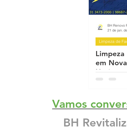
21 de jan. d
Limpeza de Fa
Limpeza 
em Nova 
Horizon
Vamos conver
BH Revitali