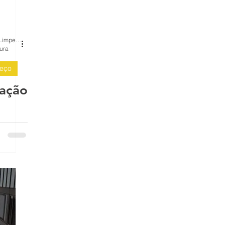
BH Renovo Reformas Prediais BH: Limpeza Manutenção Predial Fachada
mas
tura
reço
is
ação