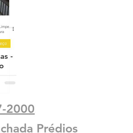
BH Renovo Reformas Prediais BH: Limpeza Manutenção Predial Fachada
ura
reço
as -
o
7-2000
achada Prédios