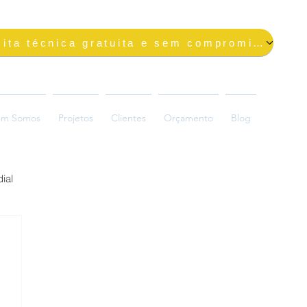
Solicite uma visita técnica gratuita e sem compromisso
m Somos
Projetos
Clientes
Orçamento
Blog
ial
ada