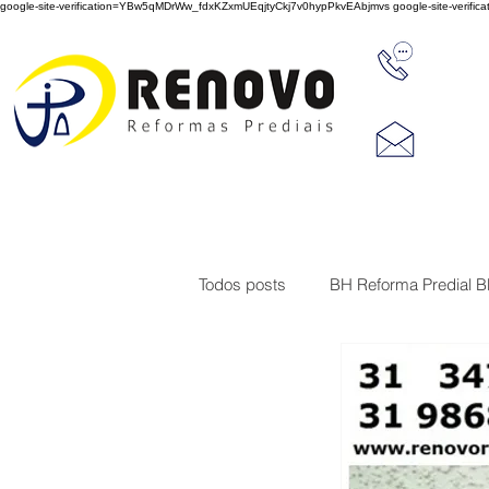
google-site-verification=YBw5qMDrWw_fdxKZxmUEqjtyCkj7v0hypPkvEAbjmvs
google-site-veri
31 347
reno
Rua J
Cep 3
Todos posts
BH Reforma Predial 
Limpeza de Fachada de Prédio
Construções
Serviço de imp