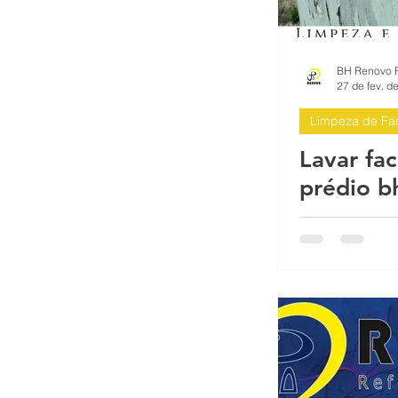
Serviços para condomínios prédio
Impermeabilização antes da pintu
27 de fev. d
Limpeza de Fa
Impermeabilização Fachada Predi
Lavar fa
prédio b
BH Reformas Prediais BH
BH