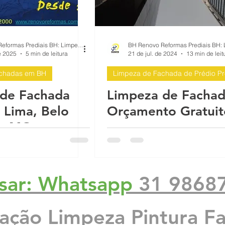
BH Renovo Reformas Prediais BH: Limpeza Manutenção Predial Fachada
e 2025
5 min de leitura
21 de jul. de 2024
13 min de leit
chadas em BH
Limpeza de Fachada de Prédio P
de Fachada
Limpeza de Fachad
Lima, Belo
Orçamento Gratuit
te-MG
sar: Whatsapp
31 9868
zação Limpeza Pintura F