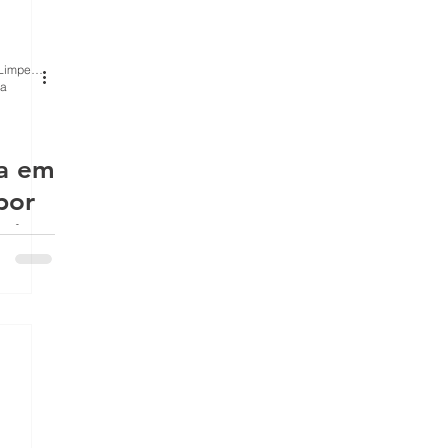
BH Renovo Reformas Prediais BH: Limpeza Manutenção Predial Fachada
ra
a em
por
nios
 a