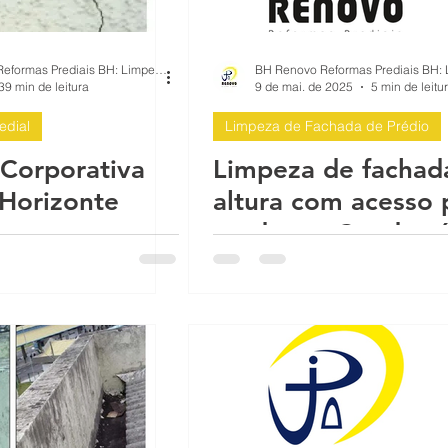
e p
Infiltração em Fachadas: Passo a Pa
BH Renovo Reformas Prediais BH: Limpeza Manutenção Predial Fachada
39 min de leitura
9 de mai. de 2025
5 min de leitu
edial
Limpeza de Fachada de Prédio
ach
Reforma de Fachada Predial: Passo a
Corporativa
Limpeza de fachad
Horizonte
altura com acesso 
mea
Proteção sol chuva pintura impermea
corda em Condomí
a Be
O que causa as rachaduras no prédio
 con
Reformas Prédios
Qual é a melhor época para pintar