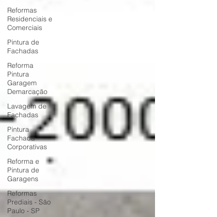
Reformas
Residenciais e
Comerciais
Pintura de
Fachadas
Reforma
Pintura
Garagem
Demarcação
Lavagem de
Fachadas
Pintura
Fachada
Corporativas
Reforma e
Pintura de
Garagens
Reformas
Prediais - São
Paulo - SP