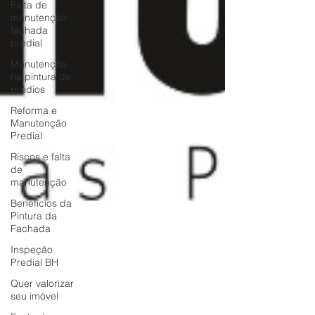
Falta de
manutenção
fachada
predial
Manutenção
na pintura de
prédios
Reforma e
Manutenção
Predial
Riscos e falta
de
manutenção
Benefícios da
Pintura da
Fachada
Inspeção
Predial BH
Quer valorizar
seu imóvel