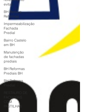
evitar
BH Renovo
Reformas
Impermeabilização
Fachada
Predial
Bairro Castelo
em BH
Manutenção
de fachadas
prediais
BH Reformas
Prediais BH
BH Reforma
Predial
RESTAURO DE
FACHADAS
COM
PASTILHAS