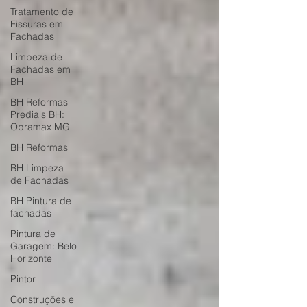
Tratamento de
Fissuras em
Fachadas
Limpeza de
Fachadas em
BH
BH Reformas
Prediais BH:
Obramax MG
BH Reformas
BH Limpeza
de Fachadas
BH Pintura de
fachadas
Pintura de
Garagem: Belo
Horizonte
Pintor
Construções e