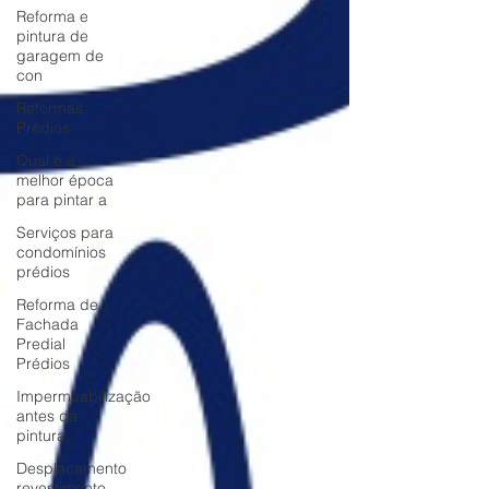
Reforma e
pintura de
garagem de
con
Reformas
Prédios
Qual é a
melhor época
para pintar a
Serviços para
condomínios
prédios
Reforma de
Fachada
Predial
Prédios
Impermeabilização
antes da
pintura,
Desplacamento
revestimento