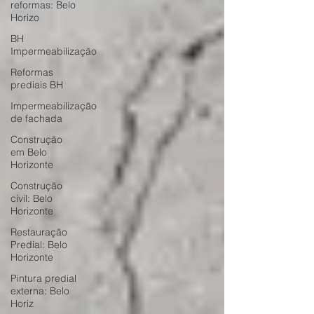
reformas: Belo
Horizo
BH
Impermeabilização
Reformas
prediais BH
Impermeabilização
de fachada
Construção
em Belo
Horizonte
Construção
civil: Belo
Horizonte
Restauração
Predial: Belo
Horizonte
Pintura predial
externa: Belo
Horiz