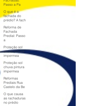
Fachadas:
Passo a Pa
O que é a
fachada do
prédio? A fach
Reforma de
Fachada
Predial: Passo
a
Proteção sol
chuva pintura
impermea
Proteção sol
chuva pintura
impermea
Reformas
Prediais Rua
Castelo da Be
O que causa
as rachaduras
no prédio