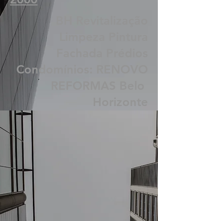
Vamos conversar:
Whatsapp
31 98687-
2000
BH Revitalização
Limpeza Pintura
Fachada Prédios
Condomínios: RENOVO
REFORMAS Belo
Horizonte