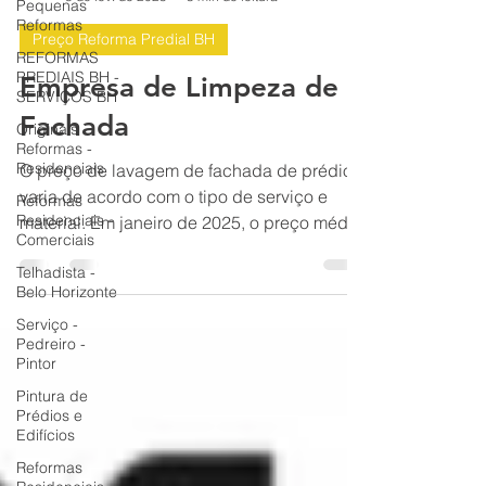
Pequenas
BH Renovo Reformas Prediais BH: Limpeza Manutenção Predial Fachada
Reformas
8 de fev. de 2025
3 min de leitura
REFORMAS
PREDIAIS BH -
Preço Reforma Predial BH
SERVIÇOS BH
Empresa de Limpeza de
Originals
Reformas -
Fachada
Residenciais
Reformas
O preço de lavagem de fachada de prédio
Residenciais -
varia de acordo com o tipo de serviço e
Comerciais
material. Em janeiro de 2025, o preço médio
Telhadista -
de R$ 15 a R22
Belo Horizonte
Serviço -
Pedreiro -
Pintor
Pintura de
Prédios e
Edifícios
Reformas