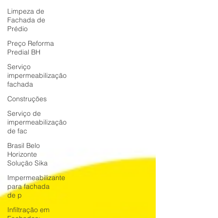
Limpeza de
Fachada de
Prédio
Preço Reforma
Predial BH
Serviço
impermeabilização
fachada
Construções
Serviço de
impermeabilização
de fac
Brasil Belo
Horizonte
Solução Sika
Impermeabilizante
para fachada
de p
Infiltração em