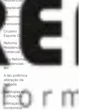
Residenciais
Desplacamento
de
revestimento
#renovoreformas
Cruzeiro
Esporte Clube
Reforma
Residencial e
Comercial
Júlia Reformas
Residenciais -
BH
A tão polêmica
alteração da
fachada
Patologias em
Edificações
Infiltração no
condomínio