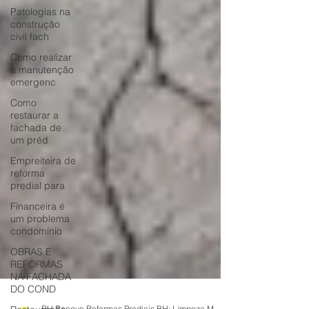
Patologias na
construção
civil fach
Como realizar
a manutenção
emergenc
Como
restaurar a
fachada de
um préd
Empreiteira de
reforma
predial para
Financeira é
um problema
condomínio
OBRAS E
REFORMAS
NA FACHADA
DO COND