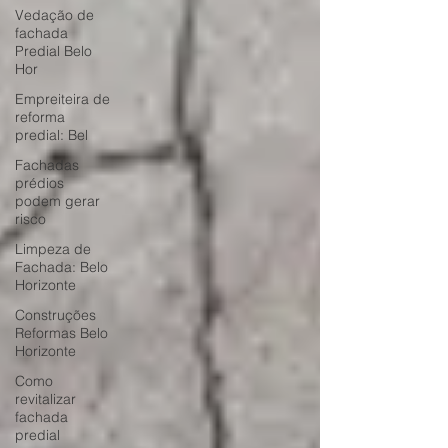
Vedação de
fachada
Predial Belo
Hor
Empreiteira de
reforma
predial: Bel
Fachadas
prédios
podem gerar
risco
Limpeza de
Fachada: Belo
Horizonte
Construções
Reformas Belo
Horizonte
Como
revitalizar
fachada
predial