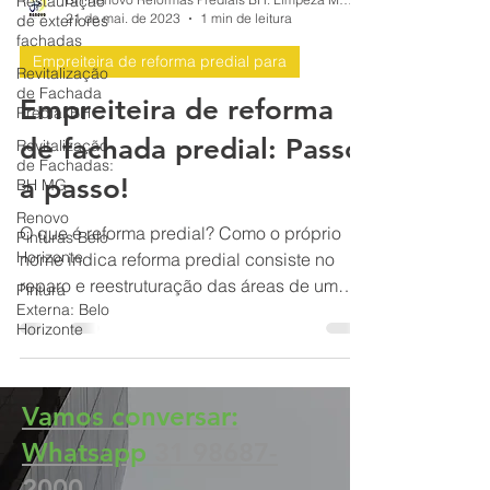
Restauração
de exteriores
fachadas
Revitalização
BH Renovo Reformas Prediais BH: Limpeza Manutenção Predial Fachada
de Fachada
21 de mai. de 2023
1 min de leitura
Predial BH
Revitalização
Empreiteira de reforma predial para
de Fachadas:
BH MG
Empreiteira de reforma
Renovo
de fachada predial: Passo
Pinturas Belo
Horizonte
a passo!
Pintura
Externa: Belo
O que é reforma predial? Como o próprio
Horizonte
nome indica reforma predial consiste no
reparo e reestruturação das áreas de um
determinado prédio