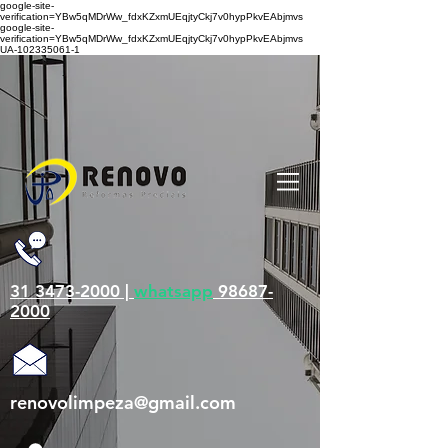
google-site-
verification=YBw5qMDrWw_fdxKZxmUEqjtyCkj7v0hypPkvEAbjmvs
google-site-
verification=YBw5qMDrWw_fdxKZxmUEqjtyCkj7v0hypPkvEAbjmvs
UA-102335061-1
31 3473-2000 |
whatsapp
98687-
2000
renovolimpeza@gmail.com