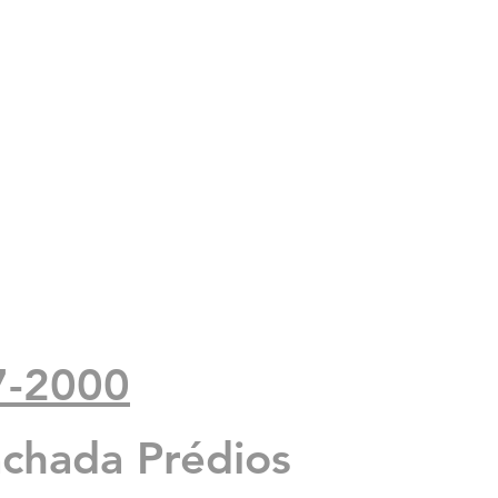
7-2000
 a
achada Prédios