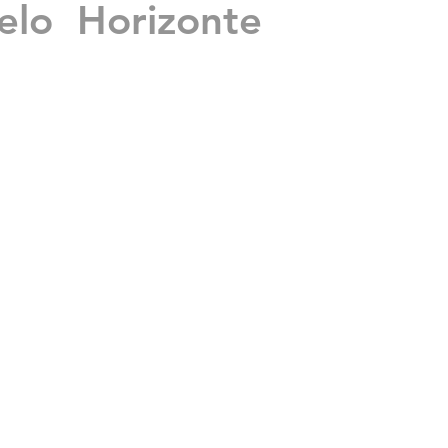
lo Horizonte
mas
is