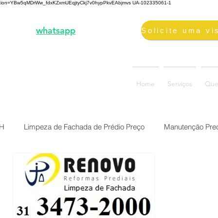
fication=YBw5qMDrWw_fdxKZxmUEqjtyCkj7v0hypPkvEAbjmvs
UA-102335061-1
3-2000 |
whatsapp
98687-2000
volimpeza@gmail.com
oão Ramalho, 73, Glória
Home
Serviços
Que
0880-310, Belo Horizonte, MG
BH
Limpeza de Fachada de Prédio Preço
Manutenção Pred
Preço Reforma Predial BH
Serviço impermeabilização fach
ermeabilização de fac
Brasil Belo Horizonte Solução Sika