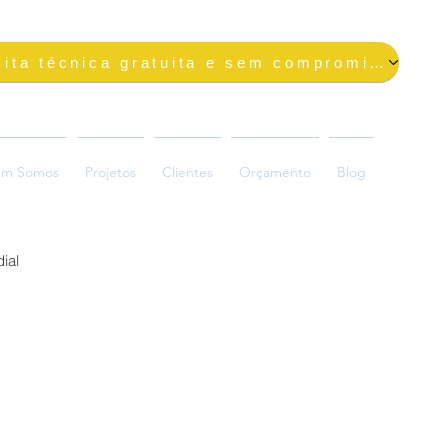
Solicite uma visita técnica gratuita e sem compromisso
m Somos
Projetos
Clientes
Orçamento
Blog
ial
ada