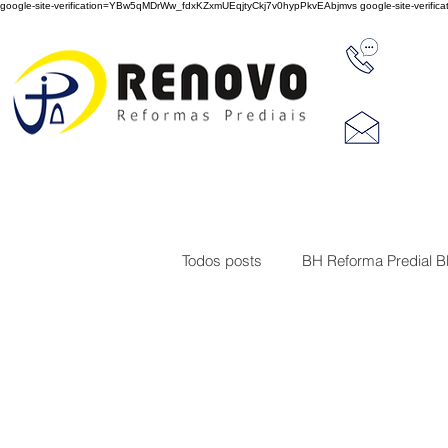
google-site-verification=YBw5qMDrWw_fdxKZxmUEqjtyCkj7v0hypPkvEAbjmvs
google-site-veri
31 347
reno
Rua J
Cep 3
Todos posts
BH Reforma Predial 
Limpeza de Fachada de Prédio
Construções
Serviço de imp