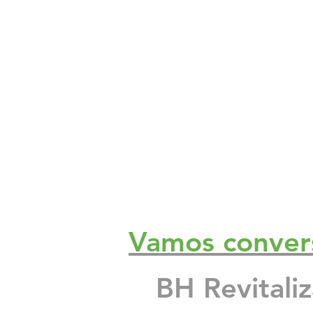
Impermeabilizante para fachada d
O que é a fachada do prédio? A f
Proteção sol chuva pintura imper
Reformas Prediais Rua Castelo d
Vamos conver
Reforma e pintura de garagem de
BH Revitali