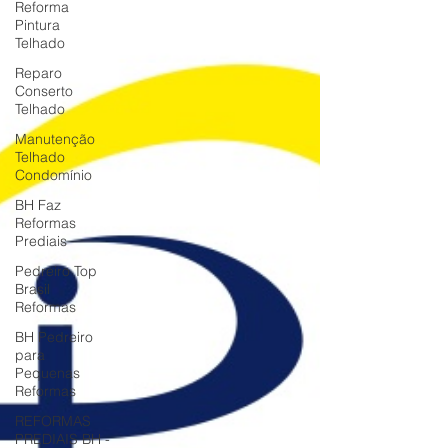
Reforma
Pintura
Telhado
Reparo
Conserto
Telhado
Manutenção
Telhado
Condomínio
BH Faz
Reformas
Prediais
Pedreiro Top
Brasil
Reformas
BH Pedreiro
para
Pequenas
Reformas
REFORMAS
PREDIAIS BH -