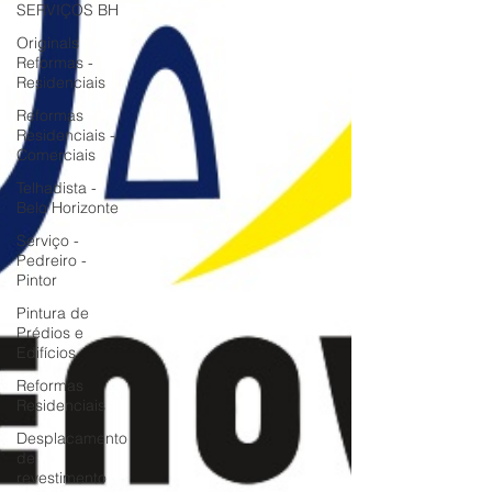
SERVIÇOS BH
Originals
Reformas -
Residenciais
Reformas
Residenciais -
Comerciais
Telhadista -
Belo Horizonte
Serviço -
Pedreiro -
Pintor
Pintura de
Prédios e
Edifícios
Reformas
Residenciais
Desplacamento
de
revestimento