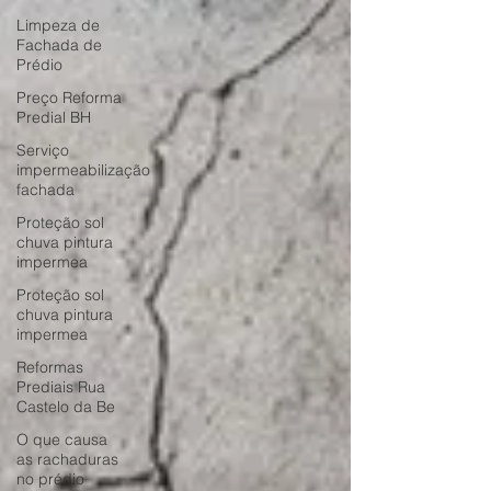
Limpeza de
Fachada de
Prédio
Preço Reforma
Predial BH
Serviço
impermeabilização
fachada
Proteção sol
chuva pintura
impermea
Proteção sol
chuva pintura
impermea
Reformas
Prediais Rua
Castelo da Be
O que causa
as rachaduras
no prédio