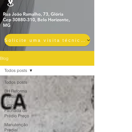
Rua João Ramalho, 73, Glória
Cep 30880-310, Belo Horizonte,
MG
Solicite uma visita técnica gratuita e sem compromisso
Blog
Todos posts
Todos posts
BH Reforma
Predial BH
Limpeza de
Fachada de
Prédio Preço
Manutenção
Predial