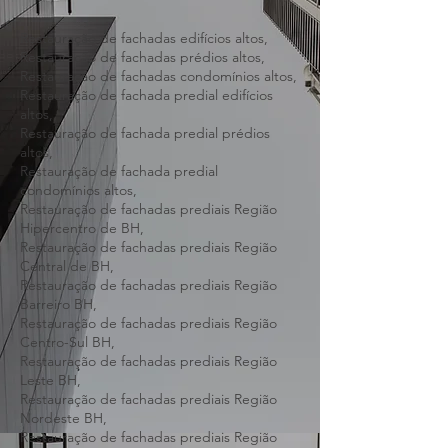
Restauração de fachadas edifícios altos,
Restauração de fachadas prédios altos,
Restauração de fachadas condomínios altos,
Restauração de fachada predial edifícios
altos,
Restauração de fachada predial prédios
altos,
Restauração de fachada predial
condomínios altos,
Restauração de fachadas prediais Região
Hipercentro de BH,
Restauração de fachadas prediais Região
Central de BH,
Restauração de fachadas prediais Região
Barreiro BH,
Restauração de fachadas prediais Região