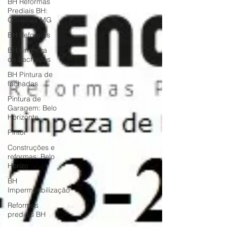
BH Reformas
Prediais BH:
Obramax MG
BH Reformas
BH Limpeza
de Fachadas
BH Pintura de
fachadas
Pintura de
Garagem: Belo
Horizonte
Pintor
Construções e
reformas: Belo
Horizo
BH
Impermeabilização
Reformas
prediais BH