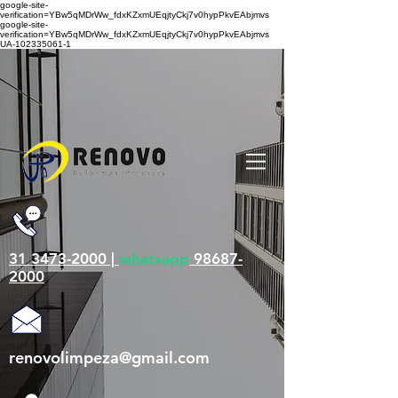
google-site-
verification=YBw5qMDrWw_fdxKZxmUEqjtyCkj7v0hypPkvEAbjmvs
google-site-
verification=YBw5qMDrWw_fdxKZxmUEqjtyCkj7v0hypPkvEAbjmvs
UA-102335061-1
31 3473-2000 |
whatsapp
98687-
2000
renovolimpeza@gmail.com