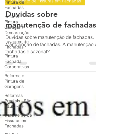
Pintura de
BH Renovo Reformas Prediais BH: Limpeza Manutenção Predial Fachada
Fachadas
15 de fev. de 2025
1 min de leitura
Reforma
Pintura
Tratamento de Fissuras em Fachadas
Garagem
Demarcação
Duvidas sobre
Lavagem de
manutenção de fachadas
Fachadas
Pintura
Duvidas sobre manutenção de fachadas.
Fachada
Manutenção de fachadas. A manutenção de
Corporativas
fachadas é sazonal?
Reforma e
Pintura de
Garagens
Reformas
Prediais - São
Paulo - SP
Tratamento de
Fissuras em
Fachadas