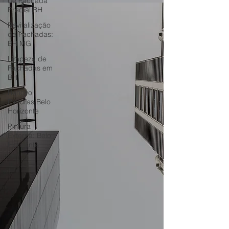
de Fachada
Predial BH
Revitalização
de Fachadas:
BH MG
Limpeza de
Fachadas em
BH
Renovo
Pinturas Belo
Horizonte
Pintura
Externa: Belo
Horizonte