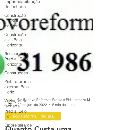
Impermeabilização
de fachada
Construção
em Belo
Horizonte
Construção
civil: Belo
Horizonte
Restauração
Predial: Belo
Horizonte
Construções
Pintura predial
externa: Belo
Horiz
Vedação de
fachada
Predial Belo
Hor
Empreiteira de