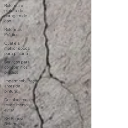
Reforma e
pintura de
garagem de
con
Reformas
Prédios
Qual é a
melhor época
para pintar a
Serviços para
condomínios
prédios
Impermeabilização
antes da
pintura,
Desplacamento
revestimento
evitar
BH Renovo
Reformas