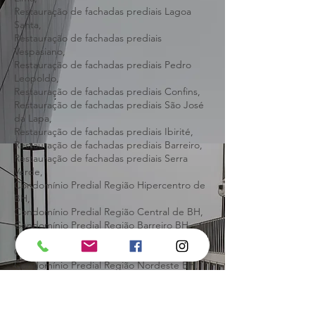
Restauração de fachadas prediais Ribeirão
das Neves,
Restauração de fachadas prediais Santa
Luzia,
Restauração de fachadas prediais Nova
Lima,
Restauração de fachadas prediais Lagoa
Santa,
Restauração de fachadas prediais
Vespasiano,
Restauração de fachadas prediais Pedro
Leopoldo,
Restauração de fachadas prediais Confins,
Restauração de fachadas prediais São José
da Lapa,
Restauração de fachadas prediais Ibirité,
Restauração de fachadas prediais Barreiro,
Restauração de fachadas prediais Serra
Verde,
Condomínio Predial Região Hipercentro de
BH,
Condomínio Predial Região Central de BH,
Condomínio Predial Região Barreiro BH,
Condomínio Predial Região Centro-Sul BH,