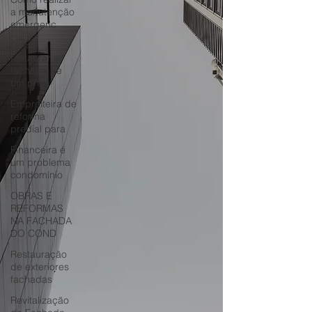
a manutenção
emergenc
Como
restaurar a
fachada de
um préd
Empreiteira de
reforma
predial para
Financeira é
um problema
condomínio
OBRAS E
REFORMAS
NA FACHADA
DO COND
Restauração
de exteriores
fachadas
Revitalização