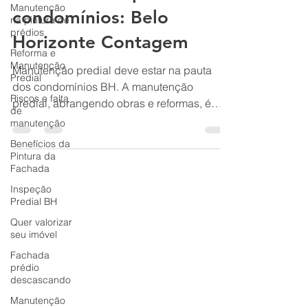
Manutenção
deve estar na pauta dos
na pintura de
prédios
condomínios: Belo
Reforma e
Horizonte Contagem
Manutenção
Predial
Manutenção predial deve estar na pauta
Riscos e falta
de
dos condomínios BH. A manutenção
manutenção
predial, abrangendo obras e reformas, é
Benefícios da
fundamental para a segurança, valorização
Pintura da
e funcionalidade de condomínios e
Fachada
empresas. Ela se divide principalmente em
Inspeção
ações preventivas (para evitar problemas) e
Predial BH
corretivas (para consertar avarias), sendo
Quer valorizar
essencial para a longevidade da
seu imóvel
infraestrutura. Manutenção Predial para
Fachada
Edifícios Residenciais e Comerciais em
prédio
Belo Horizonte, Contagem e Vila da Serra
descascando
Nova Lima m
Manutenção