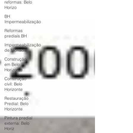
reformas: Belo
Horizo
BH
Impermeabilização
Reformas
prediais BH
Impermeabilização
de fachada
Construção
em Belo
Horizonte
Construção
civil: Belo
Horizonte
Restauração
Predial: Belo
Horizonte
Pintura predial
externa: Belo
Horiz