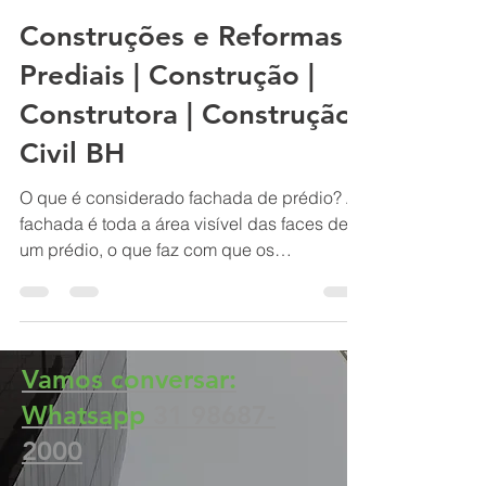
BH Renovo Reformas Prediais BH: Limpeza Manutenção Predial Fachada
25 de dez. de 2022
2 min de leitura
Construções e Reformas
Prediais | Construção |
Construtora | Construção
Civil BH
O que é considerado fachada de prédio? A
fachada é toda a área visível das faces de
um prédio, o que faz com que os
condomínios tenham um...
Vamos conversar:
Whatsapp
31 98687-