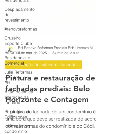
Residenciais
Desplacamento
de
revestimento
#renovoreformas
Cruzeiro
Esporte Clube
Reforma
Residencial e
BH Renovo Reformas Prediais BH: Limpeza Manutenção Predial Fachada
8 de mar. de 2025
54 min de leitura
Comercial
Júlia Reformas
Restauração de exteriores fachadas
Residenciais -
BH
Pintura e restauração de
A tão polêmica
fachadas prediais: Belo
alteração da
fachada
Horizonte e Contagem
Patologias em
Edificações
A pintura de fachada de um condomínio é
Infiltração no
uma obra que deve ser realizada de acordo
condomínio