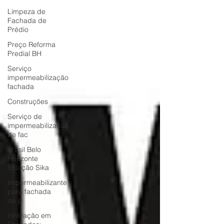
Limpeza de
Fachada de
Prédio
Preço Reforma
Predial BH
Serviço
impermeabilização
fachada
Construções
Serviço de
impermeabilização
de fac
Brasil Belo
Horizonte
Solução Sika
Impermeabilizante
para fachada
de p
Infiltração em