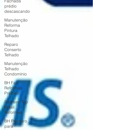
Fachada
prédio
descascando
Manutenção
Reforma
Pintura
Telhado
Reparo
Conserto
Telhado
Manutenção
Telhado
Condomínio
BH Faz
Reformas
Prediais
Pedreiro Top
Brasil
Reformas
BH Pedreiro
para