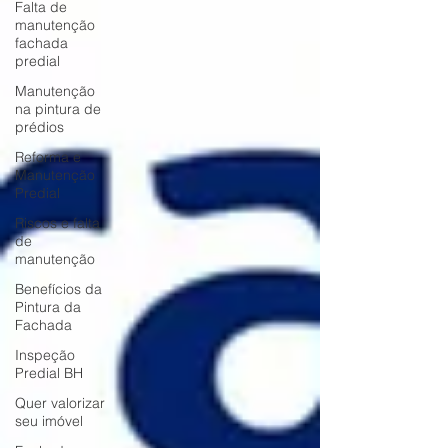
Falta de
manutenção
fachada
predial
Manutenção
na pintura de
prédios
Reforma e
Manutenção
Predial
Riscos e falta
de
manutenção
Benefícios da
Pintura da
Fachada
Inspeção
Predial BH
Quer valorizar
seu imóvel