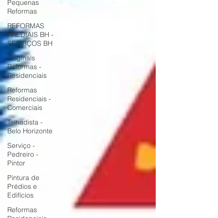
Pequenas
Reformas
REFORMAS
PREDIAIS BH -
SERVIÇOS BH
Originals
Reformas -
Residenciais
Reformas
Residenciais -
Comerciais
Telhadista -
Belo Horizonte
Serviço -
Pedreiro -
Pintor
Pintura de
Prédios e
Edifícios
Reformas