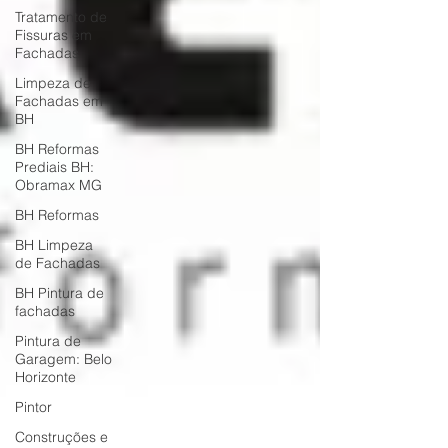
Tratamento de
Fissuras em
Fachadas
Limpeza de
Fachadas em
BH
BH Reformas
Prediais BH:
Obramax MG
BH Reformas
BH Limpeza
de Fachadas
BH Pintura de
fachadas
Pintura de
Garagem: Belo
Horizonte
Pintor
Construções e