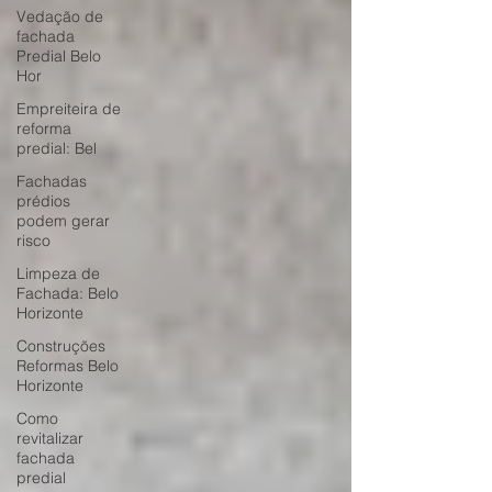
Vedação de
fachada
Predial Belo
Hor
Empreiteira de
reforma
predial: Bel
Fachadas
prédios
podem gerar
risco
Limpeza de
Fachada: Belo
Horizonte
Construções
Reformas Belo
Horizonte
Como
revitalizar
fachada
predial