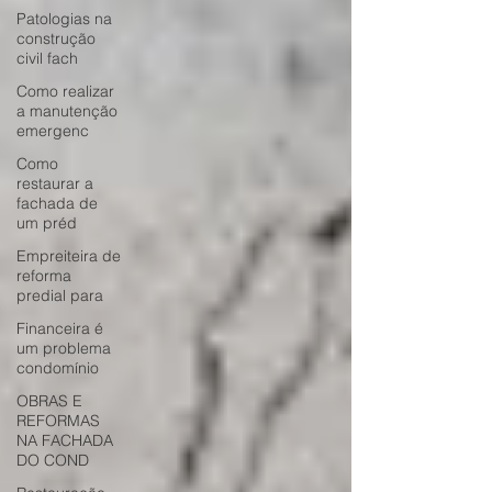
Patologias na
construção
civil fach
Como realizar
a manutenção
emergenc
Como
restaurar a
fachada de
um préd
Empreiteira de
reforma
predial para
Financeira é
um problema
condomínio
OBRAS E
REFORMAS
NA FACHADA
DO COND