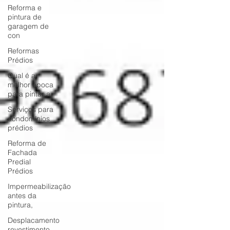
Reforma e
pintura de
garagem de
con
Reformas
Prédios
Qual é a
melhor época
para pintar a
Serviços para
condomínios
prédios
Reforma de
Fachada
Predial
Prédios
Impermeabilização
antes da
pintura,
Desplacamento
revestimento