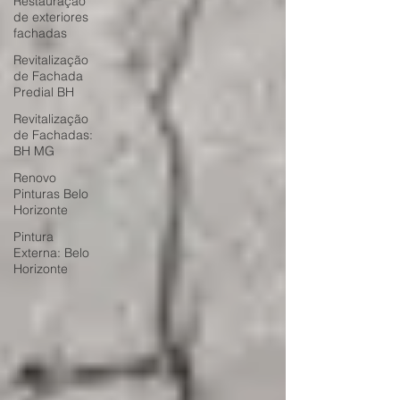
Restauração
de exteriores
fachadas
Revitalização
de Fachada
Predial BH
Revitalização
de Fachadas:
BH MG
Renovo
Pinturas Belo
Horizonte
Pintura
Externa: Belo
Horizonte