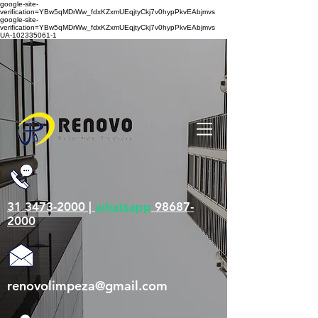
google-site-
verification=YBw5qMDrWw_fdxKZxmUEqjtyCkj7v0hypPkvEAbjmvs
google-site-
verification=YBw5qMDrWw_fdxKZxmUEqjtyCkj7v0hypPkvEAbjmvs
UA-102335061-1
31 3473-2000 |
whatsapp
98687-
2000
renovolimpeza@gmail.com