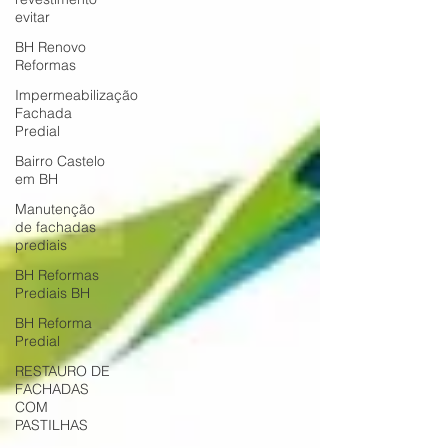
evitar
BH Renovo
Reformas
Impermeabilização
Fachada
Predial
Bairro Castelo
em BH
Manutenção
de fachadas
prediais
BH Reformas
Prediais BH
BH Reforma
Predial
RESTAURO DE
FACHADAS
COM
PASTILHAS