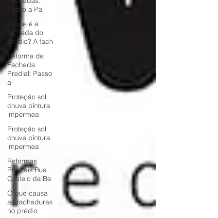
Fachadas:
Passo a Pa
O que é a
fachada do
prédio? A fach
Reforma de
Fachada
Predial: Passo
a
Proteção sol
chuva pintura
impermea
Proteção sol
chuva pintura
impermea
Reformas
Prediais Rua
Castelo da Be
O que causa
as rachaduras
no prédio