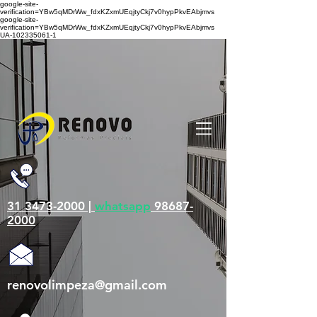
google-site-
verification=YBw5qMDrWw_fdxKZxmUEqjtyCkj7v0hypPkvEAbjmvs
google-site-
verification=YBw5qMDrWw_fdxKZxmUEqjtyCkj7v0hypPkvEAbjmvs
UA-102335061-1
31 3473-2000 |
whatsapp
98687-
2000
renovolimpeza@gmail.com