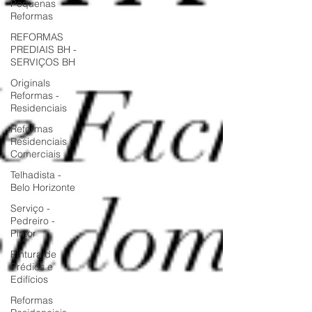
Pequenas
Reformas
REFORMAS
PREDIAIS BH -
SERVIÇOS BH
Originals
Reformas -
Residenciais
Reformas
Residenciais -
Comerciais
Telhadista -
Belo Horizonte
Serviço -
Pedreiro -
Pintor
Pintura de
Prédios e
Edifícios
Reformas