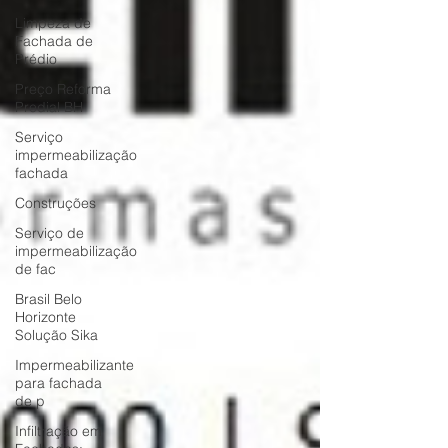
Limpeza de
Fachada de
Prédio
Preço Reforma
Predial BH
Serviço
impermeabilização
fachada
Construções
Serviço de
impermeabilização
de fac
Brasil Belo
Horizonte
Solução Sika
Impermeabilizante
para fachada
de p
Infiltração em