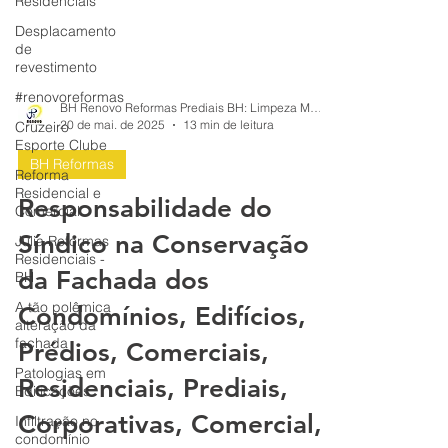
Residenciais
Desplacamento
de
revestimento
#renovoreformas
Cruzeiro
BH Renovo Reformas Prediais BH: Limpeza Manutenção Predial Fachada
Esporte Clube
20 de mai. de 2025
13 min de leitura
Reforma
Residencial e
BH Reformas
Comercial
Responsabilidade do
Júlia Reformas
Residenciais -
Síndico na Conservação
BH
da Fachada dos
A tão polêmica
alteração da
Condomínios, Edifícios,
fachada
Patologias em
Prédios, Comerciais,
Edificações
Residenciais, Prediais,
Infiltração no
condomínio