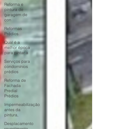
Reforma e
pintura de
garagem de
con
Reformas
Prédios
Qual é a
melhor época
para pintar a
Serviços para
condomínios
prédios
Reforma de
Fachada
Predial
Prédios
Impermeabilização
antes da
pintura,
Desplacamento
revestimento