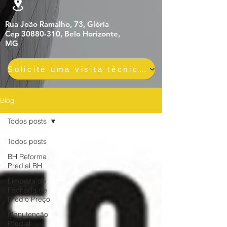
Rua João Ramalho, 73, Glória
Cep 30880-310, Belo Horizonte,
MG
Solicite uma visita técnica gratuita e sem compromisso
Blog
Todos posts
Todos posts
BH Reforma
Predial BH
Limpeza de
Fachada de
Prédio Preço
Manutenção
Predial