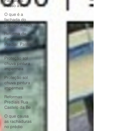
Fachadas:
Passo a Pa
O que é a
fachada do
prédio? A fach
Reforma de
Fachada
Predial: Passo
a
Proteção sol
chuva pintura
impermea
Proteção sol
chuva pintura
impermea
Reformas
Prediais Rua
Castelo da Be
O que causa
as rachaduras
no prédio