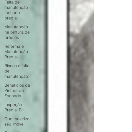
Falta de
manutenção
fachada
predial
Manutenção
na pintura de
prédios
Reforma e
Manutenção
Predial
Riscos e falta
de
manutenção
Benefícios da
Pintura da
Fachada
Inspeção
Predial BH
Quer valorizar
seu imóvel