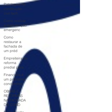
Patologias na
construção
civil fach
Como realizar
a manutenção
emergenc
Como
restaurar a
fachada de
um préd
Empreiteira de
reforma
predial para
Financeira é
um problema
condomínio
OBRAS E
REFORMAS
NA FACHADA
DO COND