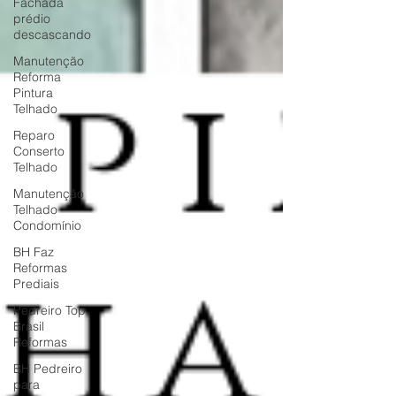
Fachada
prédio
descascando
Manutenção
Reforma
Pintura
Telhado
Reparo
Conserto
Telhado
Manutenção
Telhado
Condomínio
BH Faz
Reformas
Prediais
Pedreiro Top
Brasil
Reformas
BH Pedreiro
para