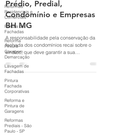
Corporativas, Comercial,
Reformas
Prédio, Predial,
Residenciais e
Comerciais
Condomínio e Empresas |
Pintura de
Fachadas
BH MG
Reforma
Pintura
A responsabilidade pela conservação da
Garagem
fachada dos condomínios recai sobre o
Demarcação
síndico, que deve garantir a sua
Lavagem de
manutenção, segurança e valorização. O
Fachadas
síndico tem a obrigação de tomar as
Pintura
medidas necessárias para corrigir defeitos e
Fachada
danos, inclusive contratar profissionais
Corporativas
especializados e aprovar orçamentos em
Reforma e
assembleia. Elaboração: Obrigações do
Pintura de
Garagens
Síndico: O síndico, como representante
legal do condomínio, é responsável por
Reformas
Prediais - São
administrar e preservar o patrimônio,
Paulo - SP
incluindo a fac