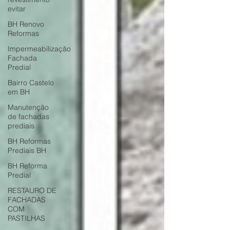
evitar
BH Renovo
Reformas
Impermeabilização
Fachada
Predial
Bairro Castelo
em BH
Manutenção
de fachadas
prediais
BH Reformas
Prediais BH
BH Reforma
Predial
RESTAURO DE
FACHADAS
COM
PASTILHAS