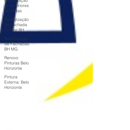
Restauração
de exteriores
fachadas
Revitalização
de Fachada
Predial BH
Revitalização
de Fachadas:
BH MG
Renovo
Pinturas Belo
Horizonte
Pintura
Externa: Belo
Horizonte