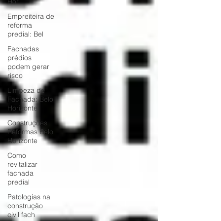
Hor
Empreiteira de
reforma
predial: Bel
Fachadas
prédios
podem gerar
risco
Limpeza de
Fachada: Belo
Horizonte
Construções
Reformas Belo
Horizonte
Como
revitalizar
fachada
predial
Patologias na
construção
civil fach