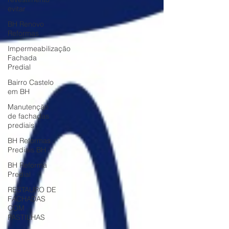
evitar
BH Renovo
Reformas
Impermeabilização
Fachada
Predial
Bairro Castelo
em BH
Manutenção
de fachadas
prediais
BH Reformas
Prediais BH
BH Reforma
Predial
RESTAURO DE
FACHADAS
COM
PASTILHAS