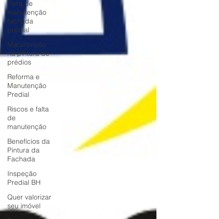
Falta de
manutenção
fachada
predial
Manutenção
na pintura de
prédios
Reforma e
Manutenção
Predial
Riscos e falta
de
manutenção
Benefícios da
Pintura da
Fachada
Inspeção
Predial BH
Quer valorizar
seu imóvel