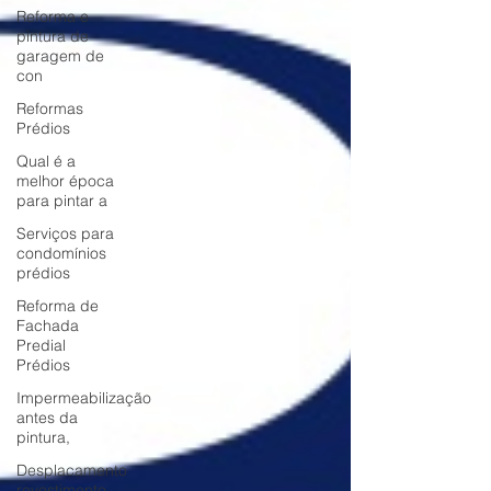
Reforma e
pintura de
garagem de
con
Reformas
Prédios
Qual é a
melhor época
para pintar a
Serviços para
condomínios
prédios
Reforma de
Fachada
Predial
Prédios
Impermeabilização
antes da
pintura,
Desplacamento
revestimento