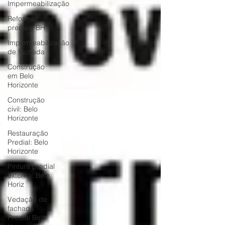
Impermeabilização
Reformas
prediais BH
Impermeabilização
de fachada
Construção
em Belo
Horizonte
Construção
civil: Belo
Horizonte
Restauração
Predial: Belo
Horizonte
Pintura predial
externa: Belo
Horiz
Vedação de
fachada
Predial Belo