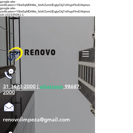
google-site-
verification=YBw5qMDrWw_fdxKZxmUEqjtyCkj7v0hypPkvEAbjmvs
google-site-
verification=YBw5qMDrWw_fdxKZxmUEqjtyCkj7v0hypPkvEAbjmvs
UA-102335061-1
31 3473-2000 |
whatsapp
98687-
2000
renovolimpeza@gmail.com