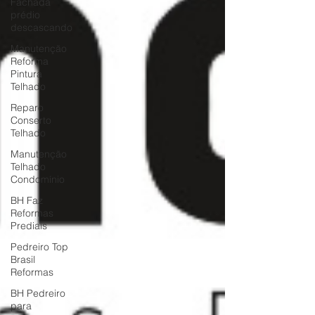
Fachada
prédio
descascando
Manutenção
Reforma
Pintura
Telhado
Reparo
Conserto
Telhado
Manutenção
Telhado
Condomínio
BH Faz
Reformas
Prediais
Pedreiro Top
Brasil
Reformas
BH Pedreiro
para