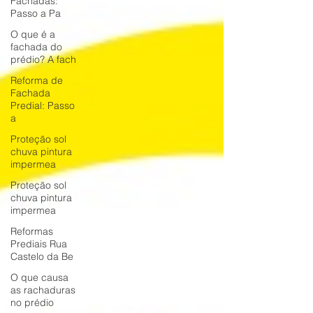
Fachadas:
Passo a Pa
O que é a
fachada do
prédio? A fach
Reforma de
Fachada
Predial: Passo
a
Proteção sol
chuva pintura
impermea
Proteção sol
chuva pintura
impermea
Reformas
Prediais Rua
Castelo da Be
O que causa
as rachaduras
no prédio