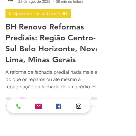
BH Renovo Reformas Prediais BH: Limpeza Manutenção Predial Fachada
28 de ago. de 2025
36 min de leitura
Limpeza de Fachadas em BH
BH Renovo Reformas
Prediais: Região Centro-
Sul Belo Horizonte, Nova
Lima, Minas Gerais
A reforma da fachada predial nada mais é
do que os reparos ou até mesmo a
repaginação da fachada de um prédio. Ela
é necessária, pois com o passar do tempo,
naturalmente, as construções precisam de