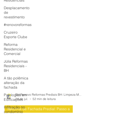
Residenciais
Desplacamento
de
revestimento
#renovoreformas
Cruzeiro
Esporte Clube
Reforma
Residencial e
Comercial
Júlia Reformas
Residenciais -
BH
A tão polêmica
alteração da
fachada
Patologias em
Edificações
BH Renovo Reformas Prediais BH: Limpeza Manutenção Predial Fachada
Infiltração no
24 de jul.
52 min de leitura
condomínio