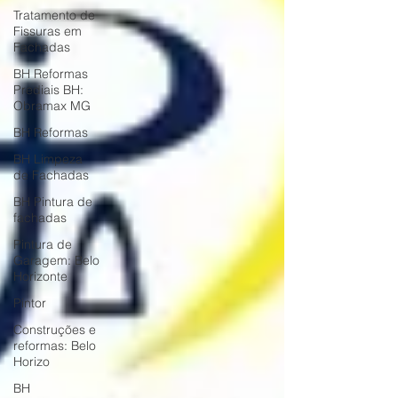
Tratamento de
Fissuras em
Fachadas
BH Reformas
Prediais BH:
Obramax MG
BH Reformas
BH Limpeza
de Fachadas
BH Pintura de
fachadas
Pintura de
Garagem: Belo
Horizonte
Pintor
Construções e
reformas: Belo
Horizo
BH