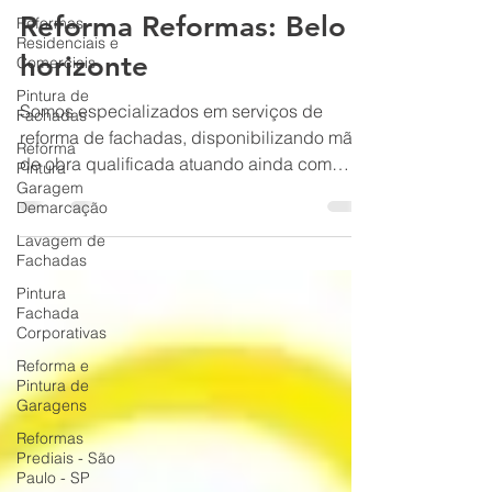
Reforma de Fachada Predial: Passo a
Reformas
Residenciais e
Reforma Reformas: Belo
Comerciais
horizonte
Pintura de
Fachadas
Somos especializados em serviços de
Reforma
Pintura
reforma de fachadas, disponibilizando mão
Garagem
de obra qualificada atuando ainda com
Demarcação
execução de limpeza de fachada,
Lavagem de
revitalização de fachada, pintura de
Fachadas
fachada, restauração de fachada e
Pintura
impermeabilização de fachada. Atendemos
Fachada
síndicos, administradoras e condomínios de
Corporativas
todos os portes em serviços de reforma de
Reforma e
fachadas e manutenção predial.
Pintura de
Garagens
Reformas
Prediais - São
Paulo - SP