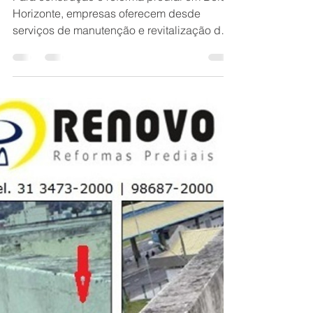
Horizonte
Para construção e reforma predial em Belo
Horizonte, empresas oferecem desde
serviços de manutenção e revitalização de
fachadas até obras completas. É
fundamental escolher empresas com
experiência comprovada, equipe
qualificada e que sigam as normas técnicas
e de segurança, como a Predial, a BH
Renovo Reformas Prediais ou a Fama
Engenharia. O custo de um projeto
arquitetônico pode variar, sendo uma
estimativa de 2% a 10% do valor total da
obra.