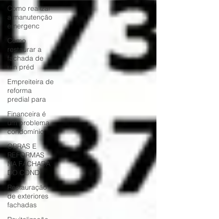
Como realizar
a manutenção
emergenc
Como
restaurar a
fachada de
um préd
Empreiteira de
reforma
predial para
Financeira é
um problema
condomínio
OBRAS E
REFORMAS
NA FACHADA
DO COND
Restauração
de exteriores
fachadas