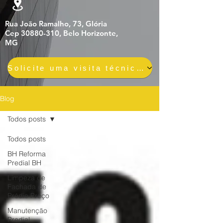
Rua João Ramalho, 73, Glória
Cep 30880-310, Belo Horizonte,
MG
Solicite uma visita técnica gratuita e sem compromisso
Blog
Todos posts
Todos posts
BH Reforma
Predial BH
Limpeza de
Fachada de
Prédio Preço
Manutenção
Predial