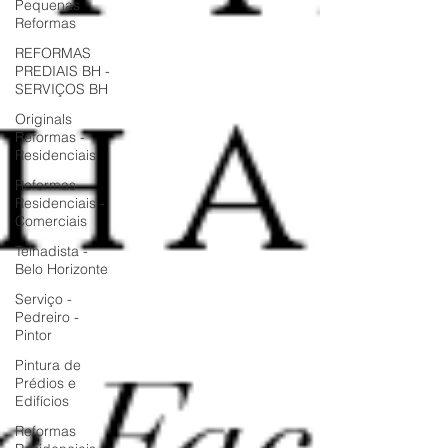
Pequenas
Reformas
REFORMAS
PREDIAIS BH -
SERVIÇOS BH
Originals
Reformas -
Residenciais
Reformas
Residenciais -
Comerciais
Telhadista -
Belo Horizonte
Serviço -
Pedreiro -
Pintor
Pintura de
Prédios e
Edifícios
Reformas