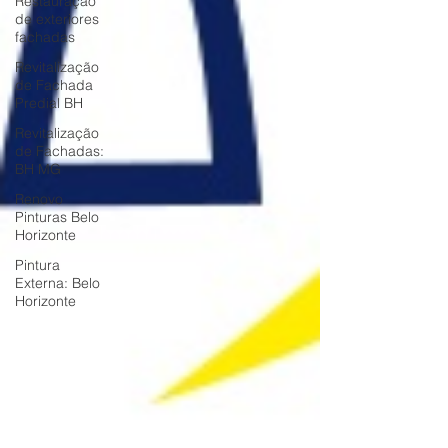
Restauração
de exteriores
fachadas
Revitalização
de Fachada
Predial BH
Revitalização
de Fachadas:
BH MG
Renovo
Pinturas Belo
Horizonte
Pintura
Externa: Belo
Horizonte