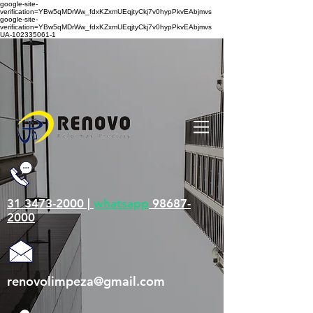
google-site-
verification=YBw5qMDrWw_fdxKZxmUEqjtyCkj7v0hypPkvEAbjmvs
google-site-
verification=YBw5qMDrWw_fdxKZxmUEqjtyCkj7v0hypPkvEAbjmvs
UA-102335061-1
31 3473-2000 |
whatsapp
98687-
2000
renovolimpeza@gmail.com