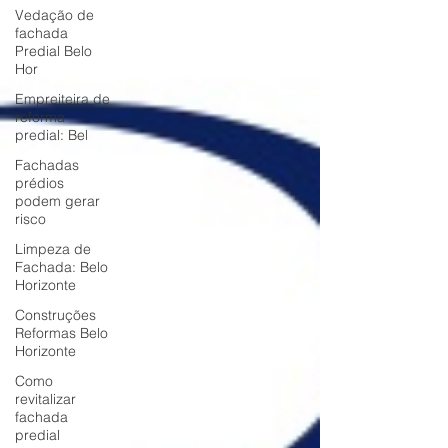
Vedação de
fachada
Predial Belo
Hor
Empreiteira de
reforma
predial: Bel
Fachadas
prédios
podem gerar
risco
Limpeza de
Fachada: Belo
Horizonte
Construções
Reformas Belo
Horizonte
Como
revitalizar
fachada
predial