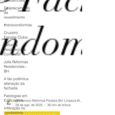
Residenciais
Desplacamento
de
revestimento
#renovoreformas
Cruzeiro
Esporte Clube
Reforma
Residencial e
Comercial
Júlia Reformas
Residenciais -
BH
A tão polêmica
alteração da
fachada
Patologias em
Edificações
Infiltração no
BH Renovo Reformas Prediais BH: Limpeza Manutenção Predial Fachada
28 de ago. de 2025
36 min de leitura
condomínio