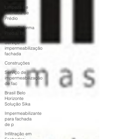
Limpeza de
Fachada de
Prédio
Preço Reforma
Predial BH
Serviço
impermeabilização
fachada
Construções
Serviço de
impermeabilização
de fac
Brasil Belo
Horizonte
Solução Sika
Impermeabilizante
para fachada
de p
Infiltração em