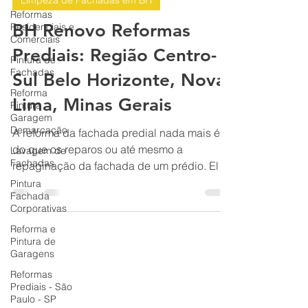
Reformas
Limpeza de Fachadas em BH
Residenciais e
Comerciais
BH Renovo Reformas
Pintura de
Prediais: Região Centro-
Fachadas
Reforma
Sul Belo Horizonte, Nova
Pintura
Garagem
Lima, Minas Gerais
Demarcação
Lavagem de
A reforma da fachada predial nada mais é
Fachadas
do que os reparos ou até mesmo a
Pintura
repaginação da fachada de um prédio. Ela
Fachada
é necessária, pois com o passar do tempo,
Corporativas
naturalmente, as construções precisam de
Reforma e
reparos para manter o imóvel bem
Pintura de
conservado e evitar complicações. A
Garagens
impermeabilização é um componente
Reformas
essencial de proteção da fachada do prédio
Prediais - São
Paulo - SP
condomínio. Por isso, problemas em