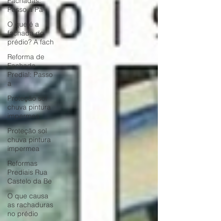
Fachadas:
Passo a Pa
O que é a
fachada do
prédio? A fach
Reforma de
Fachada
Predial: Passo
a
Proteção sol
chuva pintura
impermea
Proteção sol
chuva pintura
impermea
Reformas
Prediais Rua
Castelo da Be
O que causa
as rachaduras
no prédio