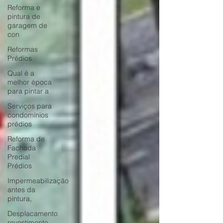
Reforma e
pintura de
garagem de
con
Reformas
Prédios
Qual é a
melhor época
para pintar a
Serviços para
condomínios
prédios
Reforma de
Fachada
Predial
Prédios
Impermeabilização
antes da
pintura,
Desplacamento
revestimento