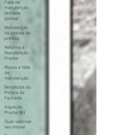
Falta de
manutenção
fachada
predial
Manutenção
na pintura de
prédios
Reforma e
Manutenção
Predial
Riscos e falta
de
manutenção
Benefícios da
Pintura da
Fachada
Inspeção
Predial BH
Quer valorizar
seu imóvel