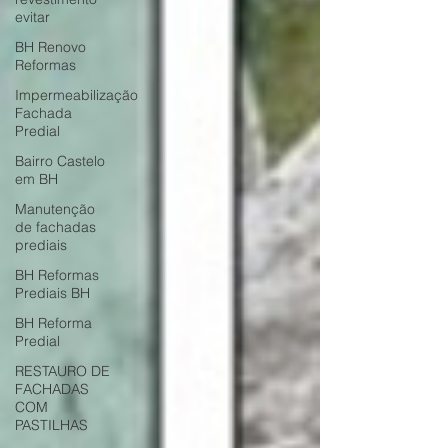
evitar
BH Renovo
Reformas
Impermeabilização
Fachada
Predial
Bairro Castelo
em BH
Manutenção
de fachadas
prediais
BH Reformas
Prediais BH
BH Reforma
Predial
RESTAURO DE
FACHADAS
COM
PASTILHAS