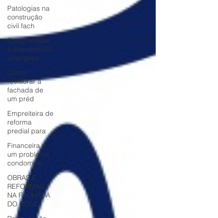
Patologias na
construção
civil fach
Como realizar
a manutenção
emergenc
Como
restaurar a
fachada de
um préd
Empreiteira de
reforma
predial para
Financeira é
um problema
condomínio
OBRAS E
REFORMAS
NA FACHADA
DO COND