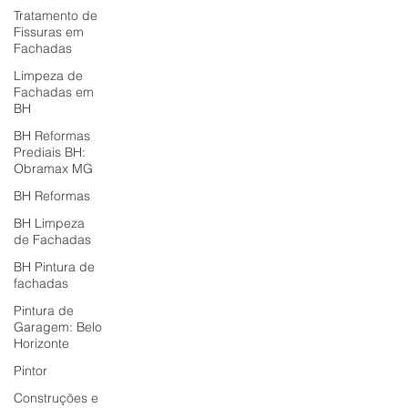
impermeabilizações na fachada exigem
Tratamento de
Fissuras em
rápida resolução. Limpeza fachada é um
Fachadas
serviço remoção impurezas
Limpeza de
Fachadas em
BH
BH Reformas
Prediais BH:
Obramax MG
BH Reformas
BH Limpeza
de Fachadas
BH Pintura de
fachadas
Pintura de
Garagem: Belo
Horizonte
Pintor
Construções e