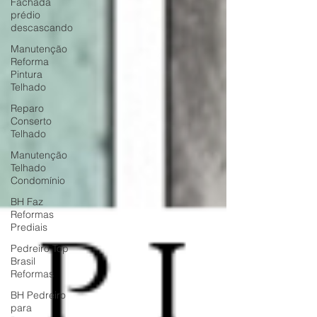
Fachada
prédio
descascando
Manutenção
Reforma
Pintura
Telhado
Reparo
Conserto
Telhado
Manutenção
Telhado
Condomínio
BH Faz
Reformas
Prediais
Pedreiro Top
Brasil
Reformas
BH Pedreiro
para