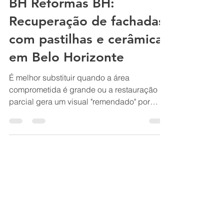
BH Pintura de fachadas
BH Reformas BH:
Recuperação de fachadas
com pastilhas e cerâmicas
em Belo Horizonte
É melhor substituir quando a área
comprometida é grande ou a restauração
parcial gera um visual "remendado" por
diferença de tonalidade; mas, restaurar
(recolocação pontual) é viável para
pequenas áreas, desde que o problema de
base (umidade/aderência) seja resolvido,
pois a escolha depende do diagnóstico
profissional, que avalia extensão do dano,
custos, durabilidade e estética, sendo a