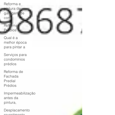
Reforma e
pintura de
garagem de
con
Reformas
Prédios
Qual é a
melhor época
para pintar a
Serviços para
condomínios
prédios
Reforma de
Fachada
Predial
Prédios
Impermeabilização
antes da
pintura,
Desplacamento
revestimento