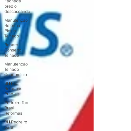
Fachada
prédio
descascando
Manutenção
Reforma
Pintura
Telhado
Reparo
Conserto
Telhado
Manutenção
Telhado
Condomínio
BH Faz
Reformas
Prediais
Pedreiro Top
Brasil
Reformas
BH Pedreiro
para