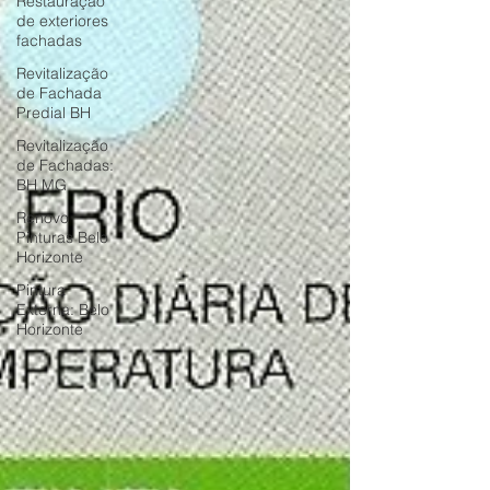
Restauração
de exteriores
fachadas
Revitalização
de Fachada
Predial BH
Revitalização
de Fachadas:
BH MG
Renovo
Pinturas Belo
Horizonte
Pintura
Externa: Belo
Horizonte