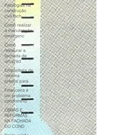
Patologias na
construção
civil fach
Como realizar
a manutenção
emergenc
Como
restaurar a
fachada de
um préd
Empreiteira de
reforma
predial para
Financeira é
um problema
condomínio
OBRAS E
REFORMAS
NA FACHADA
DO COND