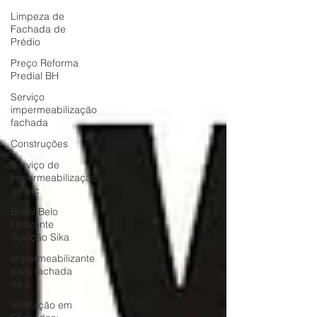
Limpeza de
Fachada de
Prédio
Preço Reforma
Predial BH
Serviço
impermeabilização
fachada
Construções
Serviço de
impermeabilização
de fac
Brasil Belo
Horizonte
Solução Sika
Impermeabilizante
para fachada
de p
Infiltração em