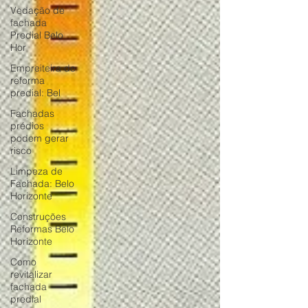
Vedação de
fachada
Predial Belo
Hor
Empreiteira de
reforma
predial: Bel
Fachadas
prédios
podem gerar
risco
Limpeza de
Fachada: Belo
Horizonte
Construções
Reformas Belo
Horizonte
Como
revitalizar
fachada
predial