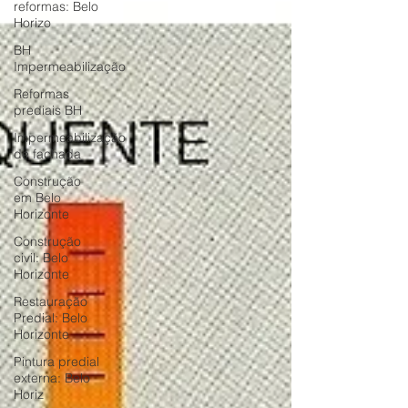
reformas: Belo
Horizo
BH
Impermeabilização
Reformas
prediais BH
Impermeabilização
de fachada
Construção
em Belo
Horizonte
Construção
civil: Belo
Horizonte
Restauração
Predial: Belo
Horizonte
Pintura predial
externa: Belo
Horiz