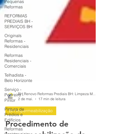
Pequenas
Reformas
REFORMAS
PREDIAIS BH -
SERVIÇOS BH
Originals
Reformas -
Residenciais
Reformas
Residenciais -
Comerciais
Telhadista -
Belo Horizonte
Serviço -
Pedreiro -
Pintor
BH Renovo Reformas Prediais BH: Limpeza Manutenção Predial Fachada
2 de mai.
17 min de leitura
Pintura de
Prédios e
Edifícios
BH Impermeabilização
Reformas
Procedimento de