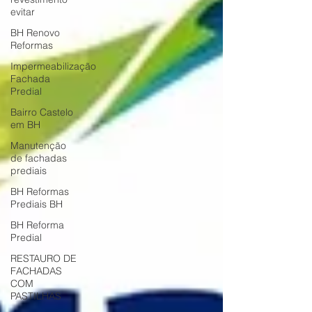
evitar
BH Renovo
Reformas
Impermeabilização
Fachada
Predial
Bairro Castelo
em BH
Manutenção
de fachadas
prediais
BH Reformas
Prediais BH
BH Reforma
Predial
RESTAURO DE
FACHADAS
COM
PASTILHAS