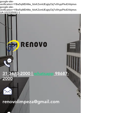
google-site-
verification=YBw5qMDrWw_fdxKZxmUEqjtyCkj7v0hypPkvEAbjmvs
google-site-
verification=YBw5qMDrWw_fdxKZxmUEqjtyCkj7v0hypPkvEAbjmvs
UA-102335061-1
31 3473-2000 |
whatsapp
98687-
2000
renovolimpeza@gmail.com