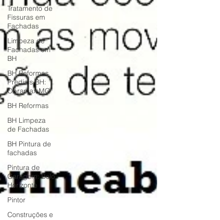
Tratamento de
Fissuras em
Fachadas
Limpeza de
Fachadas em
BH
BH Reformas
Prediais BH:
Obramax MG
BH Reformas
BH Limpeza
de Fachadas
BH Pintura de
fachadas
Pintura de
Garagem: Belo
Horizonte
Pintor
Construções e