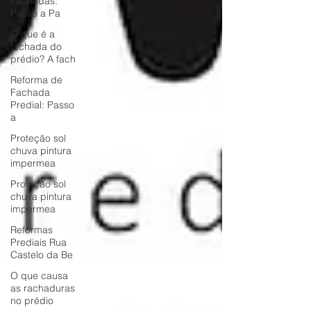
Fachadas:
Passo a Pa
O que é a
fachada do
prédio? A fach
Reforma de
Fachada
Predial: Passo
a
Proteção sol
chuva pintura
impermea
Proteção sol
chuva pintura
impermea
Reformas
Prediais Rua
Castelo da Be
O que causa
as rachaduras
no prédio