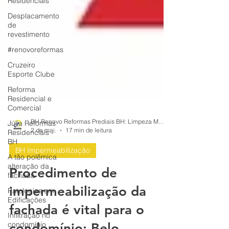
Residenciais
Desplacamento
de
revestimento
#renovoreformas
Cruzeiro
Esporte Clube
Reforma
Residencial e
Comercial
Júlia Reformas
Residenciais -
BH Renovo Reformas Prediais BH: Limpeza Manutenção Predial Fachada
BH
2 de mai.
17 min de leitura
A tão polêmica
alteração da
BH Impermeabilização
fachada
Procedimento de
Patologias em
Edificações
impermeabilização da
Infiltração no
fachada é vital para o
condomínio