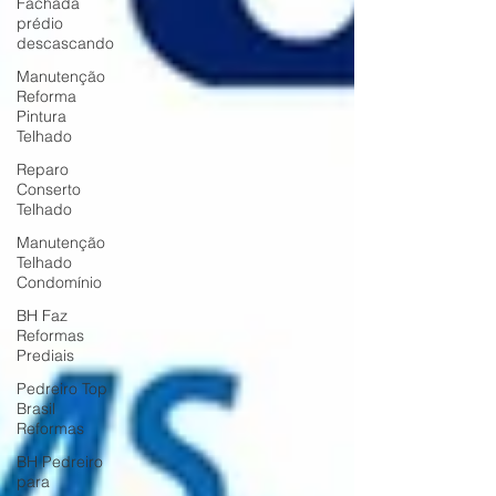
Fachada
prédio
descascando
Manutenção
Reforma
Pintura
Telhado
Reparo
Conserto
Telhado
Manutenção
Telhado
Condomínio
BH Faz
Reformas
Prediais
Pedreiro Top
Brasil
Reformas
BH Pedreiro
para