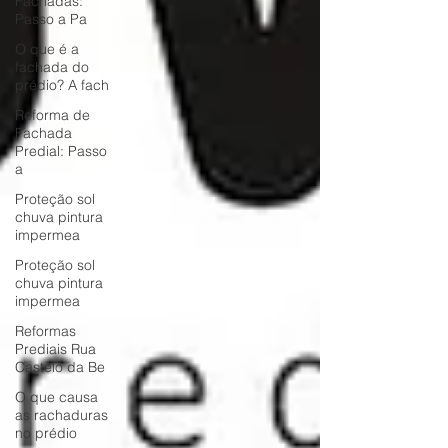
Fachadas:
Passo a Pa
O que é a
fachada do
prédio? A fach
Reforma de
Fachada
Predial: Passo
a
Proteção sol
chuva pintura
impermea
Proteção sol
chuva pintura
impermea
Reformas
Prediais Rua
Castelo da Be
O que causa
as rachaduras
no prédio