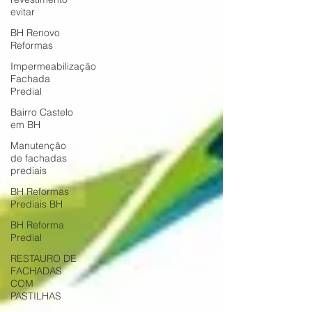
evitar
BH Renovo
Reformas
Impermeabilização
Fachada
Predial
Bairro Castelo
em BH
Manutenção
de fachadas
prediais
BH Reformas
Prediais BH
BH Reforma
Predial
RESTAURO DE
FACHADAS
COM
PASTILHAS