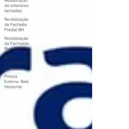
Restauração
de exteriores
fachadas
Revitalização
de Fachada
Predial BH
Revitalização
de Fachadas:
BH MG
Renovo
Pinturas Belo
Horizonte
Pintura
Externa: Belo
Horizonte