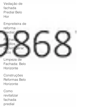
Vedação de
fachada
Predial Belo
Hor
Empreiteira de
reforma
predial: Bel
Fachadas
prédios
podem gerar
risco
Limpeza de
Fachada: Belo
Horizonte
Construções
Reformas Belo
Horizonte
Como
revitalizar
fachada
predial