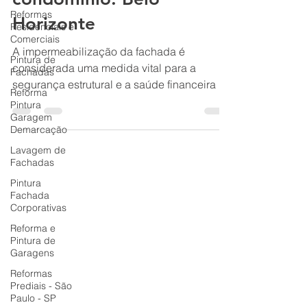
Reformas
condomínio: Belo
Residenciais e
Comerciais
Horizonte
Pintura de
Fachadas
A impermeabilização da fachada é
considerada uma medida vital para a
Reforma
Pintura
segurança estrutural e a saúde financeira de
Garagem
um condomínio. Agindo como uma barreira
Demarcação
protetora contra a água da chuva e
Lavagem de
intempéries, esse procedimento evita
Fachadas
infiltrações que podem corroer as
Pintura
armaduras de ferro, enfraquecer o concreto
Fachada
e causar danos severos ao longo do tempo.
Corporativas
Por que a impermeabilização é vital?
Reforma e
Segurança Estrutural: A água que entra
Pintura de
Garagens
pelas paredes pode causar oxidação das
ferragens (ferrugem
Reformas
Prediais - São
Paulo - SP