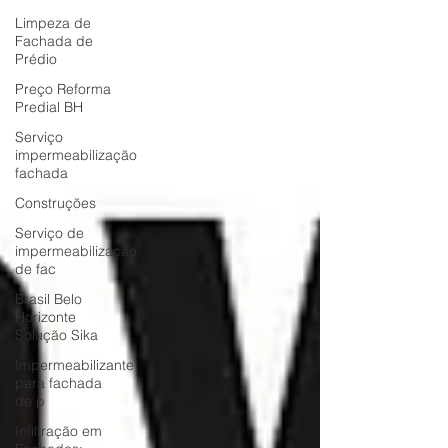
Limpeza de
Fachada de
Prédio
Preço Reforma
Predial BH
Serviço
impermeabilização
fachada
Construções
Serviço de
impermeabilização
de fac
Brasil Belo
Horizonte
Solução Sika
Impermeabilizante
para fachada
de p
Infiltração em