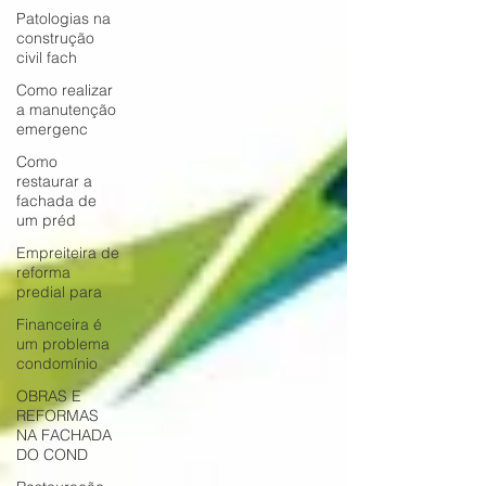
Patologias na
construção
civil fach
Como realizar
a manutenção
emergenc
Como
restaurar a
fachada de
um préd
Empreiteira de
reforma
predial para
Financeira é
um problema
condomínio
OBRAS E
REFORMAS
NA FACHADA
DO COND