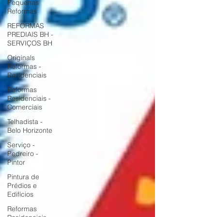
Pequenas
Reformas
REFORMAS
PREDIAIS BH -
SERVIÇOS BH
Originals
Reformas -
Residenciais
Reformas
Residenciais -
Comerciais
Telhadista -
Belo Horizonte
Serviço -
Pedreiro -
Pintor
Pintura de
Prédios e
Edifícios
Reformas