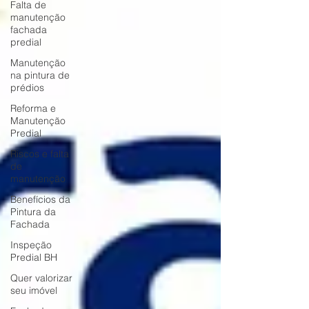
Falta de
manutenção
fachada
predial
Manutenção
na pintura de
prédios
Reforma e
Manutenção
Predial
Riscos e falta
de
manutenção
Benefícios da
Pintura da
Fachada
Inspeção
Predial BH
Quer valorizar
seu imóvel