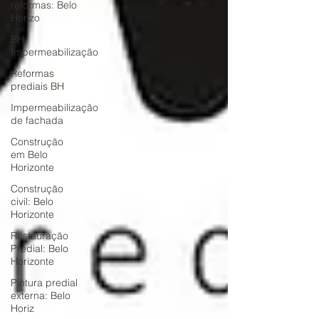
reformas: Belo
Horizo
BH
Impermeabilização
Reformas
prediais BH
Impermeabilização
de fachada
Construção
em Belo
Horizonte
Construção
civil: Belo
Horizonte
Restauração
Predial: Belo
Horizonte
Pintura predial
externa: Belo
Horiz