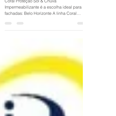
fachadas: Belo Horizonte
Coral Proteção Sol & Chuva
Impermeabilizante é a escolha ideal para
fachadas: Belo Horizonte A linha Coral
Proteção Sol & Chuva Impermeabilizante é
reconhecida como uma das melhores
soluções para fachadas, combinando alta
tecnologia com durabilidade. Para projetos
de reformas prediais e residenciais, como
os realizados pela BH Renovo Reformas
Prediais BH, esta linha oferece proteção
duradoura e estética superior. Contagem