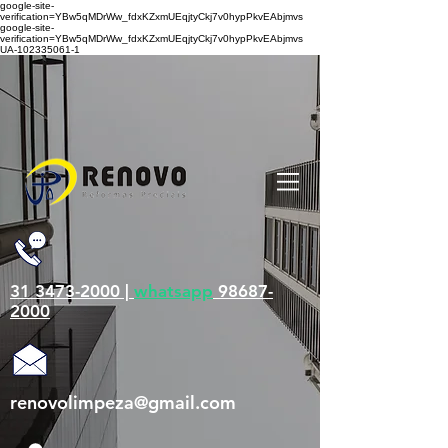
google-site-
verification=YBw5qMDrWw_fdxKZxmUEqjtyCkj7v0hypPkvEAbjmvs
google-site-
verification=YBw5qMDrWw_fdxKZxmUEqjtyCkj7v0hypPkvEAbjmvs
UA-102335061-1
31 3473-2000 |
whatsapp
98687-
2000
renovolimpeza@gmail.com