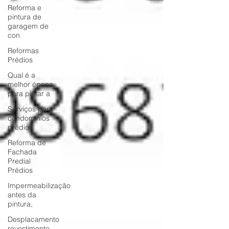
Reforma e
pintura de
garagem de
con
Reformas
Prédios
Qual é a
melhor época
para pintar a
Serviços para
condomínios
prédios
Reforma de
Fachada
Predial
Prédios
Impermeabilização
antes da
pintura,
Desplacamento
revestimento