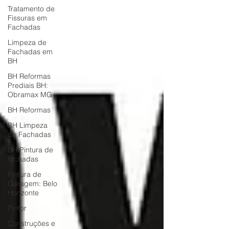
Tratamento de
Fissuras em
Fachadas
Limpeza de
Fachadas em
BH
BH Reformas
Prediais BH:
Obramax MG
BH Reformas
BH Limpeza
de Fachadas
BH Pintura de
fachadas
Pintura de
Garagem: Belo
Horizonte
Pintor
Construções e