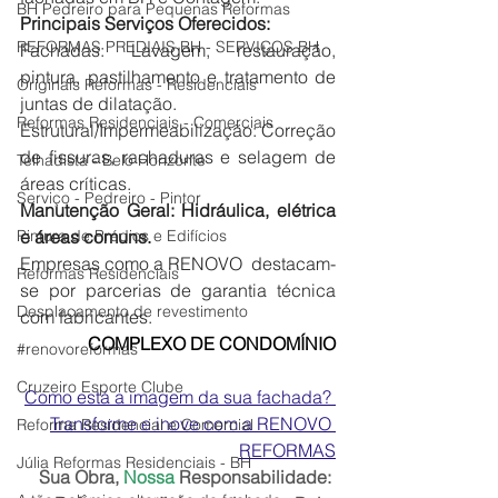
BH Pedreiro para Pequenas Reformas
Principais Serviços Oferecidos:
REFORMAS PREDIAIS BH - SERVIÇOS BH
Fachadas: Lavagem, restauração, 
pintura, pastilhamento e tratamento de 
Originals Reformas - Residenciais
juntas de dilatação.
Reformas Residenciais - Comerciais
Estrutural/Impermeabilização: Correção 
de fissuras, rachaduras e selagem de 
Telhadista - Belo Horizonte
áreas críticas.
Serviço - Pedreiro - Pintor
Manutenção Geral: Hidráulica, elétrica 
Pintura de Prédios e Edifícios
e áreas comuns. 
Empresas como a RENOVO  destacam-
Reformas Residenciais
se por parcerias de garantia técnica 
Desplacamento de revestimento
com fabricantes.
COMPLEXO DE CONDOMÍNIO
#renovoreformas
Cruzeiro Esporte Clube
Como está a imagem da sua fachada? 
Transforme e inove com a RENOVO 
Reforma Residencial e Comercial
REFORMAS
Júlia Reformas Residenciais - BH
Sua Obra, 
Nossa
 Responsabilidade: 