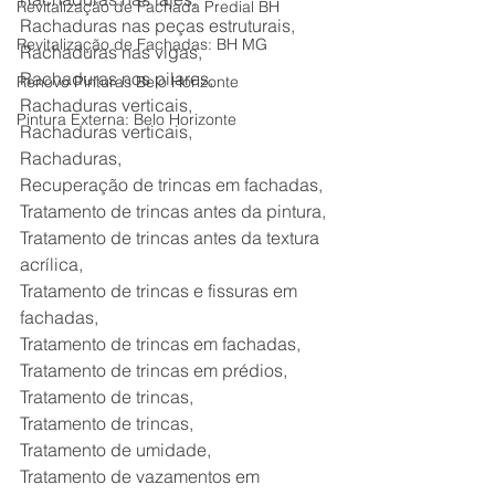
Revitalização de Fachada Predial BH
Rachaduras nas peças estruturais,
Revitalização de Fachadas: BH MG
Rachaduras nas vigas,
Rachaduras nos pilares,
Renovo Pinturas Belo Horizonte
Rachaduras verticais,
Pintura Externa: Belo Horizonte
Rachaduras verticais,
Rachaduras,
Recuperação de trincas em fachadas,
Tratamento de trincas antes da pintura,
Tratamento de trincas antes da textura 
acrílica,
Tratamento de trincas e fissuras em 
fachadas,
Tratamento de trincas em fachadas,
Tratamento de trincas em prédios,
Tratamento de trincas,
Tratamento de trincas,
Tratamento de umidade,
Tratamento de vazamentos em 