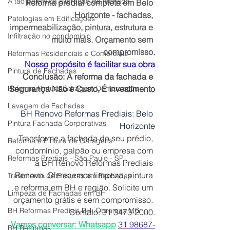
A tão polêmica alteração da fachada
Reforma predial completa em Belo 
Horizonte - fachadas, 
Patologias em Edificações
impermeabilização, pintura, estrutura e 
Infiltração no condomínio
muito mais. Orçamento sem 
compromisso.
Reformas Residenciais e Comerciais
Nosso propósito é facilitar sua obra
Pintura de Fachadas
 Conclusão: A reforma da fachada e 
Reforma Pintura Garagem Demarcação
Segurança Não é Custo, É Investimento
Lavagem de Fachadas
BH Renovo Reformas Prediais: Belo 
Pintura Fachada Corporativas
Horizonte
Transforme a fachada do seu prédio, 
Reforma e Pintura de Garagens
condomínio, galpão ou empresa com 
Reformas Prediais - São Paulo - SP
a BH Renovo Reformas Prediais 
Renovo. Oferecemos limpeza, pintura 
Tratamento de Fissuras em Fachadas
e reforma em BH e região. Solicite um 
Limpeza de Fachadas em BH
orçamento grátis e sem compromisso. 
BH Reformas Prediais BH: Obramax MG
Contato: 31 3473-2000.
Vamos conversar: Whatsapp
31 98687-
BH Reformas