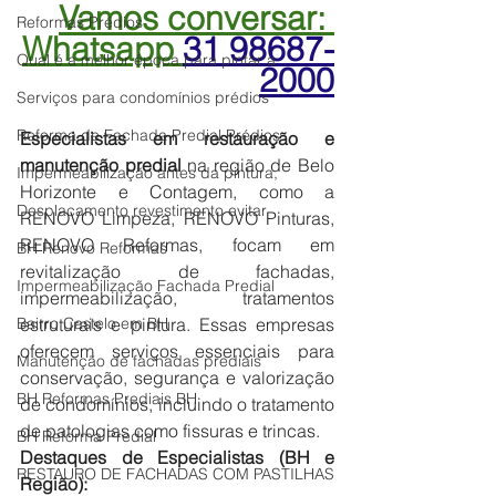
Vamos conversar: 
Reformas Prédios
Whatsapp 
31 98687-
Qual é a melhor época para pintar a
2000
Serviços para condomínios prédios
Reforma de Fachada Predial Prédios
Especialistas em restauração e 
manutenção predial 
na região de Belo 
Impermeabilização antes da pintura,
Horizonte e Contagem, como a 
Desplacamento revestimento evitar
RENOVO Limpeza, RENOVO Pinturas, 
RENOVO Reformas, focam em 
BH Renovo Reformas
revitalização de fachadas, 
Impermeabilização Fachada Predial
impermeabilização, tratamentos 
Bairro Castelo em BH
estruturais e pintura. Essas empresas 
oferecem serviços essenciais para 
Manutenção de fachadas prediais
conservação, segurança e valorização 
BH Reformas Prediais BH
de condomínios, incluindo o tratamento 
de patologias como fissuras e trincas. 
BH Reforma Predial
Destaques de Especialistas (BH e 
RESTAURO DE FACHADAS COM PASTILHAS
Região):