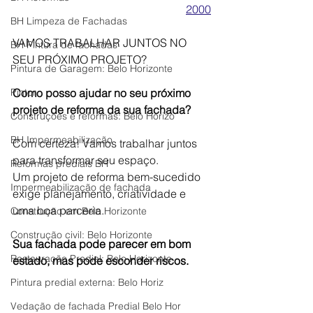
2000
BH Limpeza de Fachadas
VAMOS TRABALHAR JUNTOS NO 
BH Pintura de fachadas
SEU PRÓXIMO PROJETO?
Pintura de Garagem: Belo Horizonte
Pintor
Como posso ajudar no seu próximo 
projeto de reforma da sua fachada?
Construções e reformas: Belo Horizo
BH Impermeabilização
Com certeza! Vamos trabalhar juntos 
para transformar seu espaço.
Reformas prediais BH
Um projeto de reforma bem-sucedido 
Impermeabilização de fachada
exige planejamento, criatividade e 
uma boa parceria.
Construção em Belo Horizonte
Construção civil: Belo Horizonte
Sua fachada pode parecer em bom 
Restauração Predial: Belo Horizonte
estado, mas pode esconder riscos.
Pintura predial externa: Belo Horiz
Vedação de fachada Predial Belo Hor