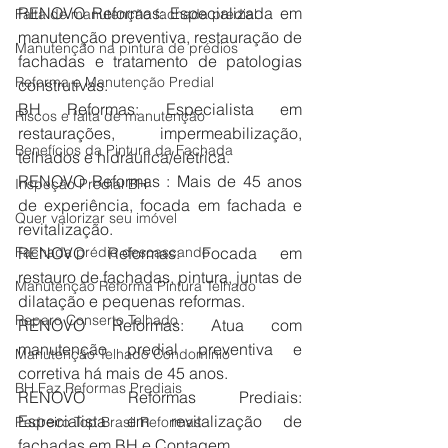
RENOVO Reformas: Especializada em 
Falta de manutenção fachada predial
manutenção preventiva, restauração de 
Manutenção na pintura de prédios
fachadas e tratamento de patologias 
Reforma e Manutenção Predial
construtivas.
BH Reformas: Especialista em 
Riscos e falta de manutenção
restaurações, impermeabilização, 
Benefícios da Pintura da Fachada
telhados e hidráulica/elétrica.
RENOVO Reformas : Mais de 45 anos 
Inspeção Predial BH
de experiência, focada em fachada e 
Quer valorizar seu imóvel
revitalização.
Fachada prédio descascando
RENOVO Reformas: Focada em 
restauro de fachadas, pintura, juntas de 
Manutenção Reforma Pintura Telhado
dilatação e pequenas reformas.
Reparo Conserto Telhado
RENOVO Reformas: Atua com 
manutenção predial preventiva e 
Manutenção Telhado Condomínio
corretiva há mais de 45 anos.
BH Faz Reformas Prediais
RENOVO Reformas Prediais: 
Especialista em revitalização de 
Pedreiro Top Brasil Reformas
fachadas em BH e Contagem. 