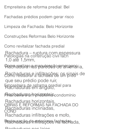
Empreiteira de reforma predial: Bel
Fachadas prédios podem gerar risco
Limpeza de Fachada: Belo Horizonte
Construções Reformas Belo Horizonte
Como revitalizar fachada predial
Rachadura – ruptura com espessura 
Patologias na construção civil fach
1,0 até 1,5mm,
Como realizar a manutenção emergenc
Rachadura nas paredes de alvenaria,
Rachaduras e infiltrações: os sinais de 
Como restaurar a fachada de um préd
que seu prédio pode ruir,
Empreiteira de reforma predial para
Rachaduras em ângulo,
Rachaduras horizontais,
Financeira é um problema condomínio
Rachaduras horizontais,
OBRAS E REFORMAS NA FACHADA DO
Rachaduras inclinadas,
COND
Rachaduras infiltrações e mofo,
Restauração de exteriores fachadas
Rachaduras infiltrações na fachada,
Rachaduras nas lajes,