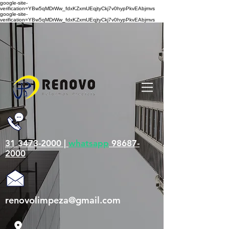
google-site-
verification=YBw5qMDrWw_fdxKZxmUEqjtyCkj7v0hypPkvEAbjmvs
google-site-
verification=YBw5qMDrWw_fdxKZxmUEqjtyCkj7v0hypPkvEAbjmvs
31 3473-2000 |
whatsapp
98687-
2000
renovolimpeza@gmail.com