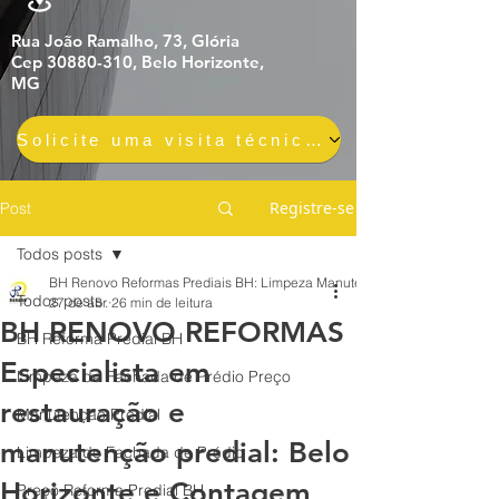
Rua João Ramalho, 73, Glória
Cep 30880-310, Belo Horizonte,
MG
Solicite uma visita técnica gratuita e sem compromisso
Registre-se
Post
Todos posts
BH Renovo Reformas Prediais BH: Limpeza Manutenção Predial Fachada
Todos posts
27 de abr.
26 min de leitura
BH RENOVO REFORMAS
BH Reforma Predial BH
Especialista em
Limpeza de Fachada de Prédio Preço
restauração e
Manutenção Predial
manutenção predial: Belo
Limpeza de Fachada de Prédio
Horizonte e Contagem
Preço Reforma Predial BH