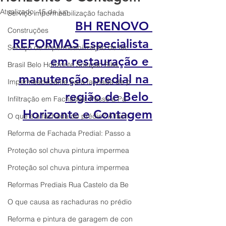
Atualizado:
15 de jun.
Serviço impermeabilização fachada
BH RENOVO 
Construções
REFORMAS Especialista 
Serviço de impermeabilização de fac
em restauração e 
Brasil Belo Horizonte Solução Sika
manutenção predial na 
Impermeabilizante para fachada de p
região de Belo 
Infiltração em Fachadas: Passo a Pa
Horizonte e Contagem
O que é a fachada do prédio? A fach
Reforma de Fachada Predial: Passo a
Proteção sol chuva pintura impermea
Proteção sol chuva pintura impermea
Reformas Prediais Rua Castelo da Be
O que causa as rachaduras no prédio
Reforma e pintura de garagem de con