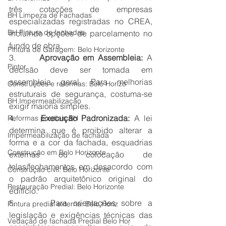
três cotações de empresas 
BH Limpeza de Fachadas
especializadas registradas no CREA, 
BH Pintura de fachadas
incluindo opções de parcelamento no 
fundo de obra.
Pintura de Garagem: Belo Horizonte
3.      
Aprovação em Assembleia:
 A 
Pintor
decisão deve ser tomada em 
assembleia geral. Para melhorias 
Construções e reformas: Belo Horizo
estruturais de segurança, costuma-se 
BH Impermeabilização
exigir maioria simples.
4.      
Execução Padronizada:
 A lei 
Reformas prediais BH
determina que é proibido alterar a 
Impermeabilização de fachada
forma e a cor da fachada, esquadrias 
Construção em Belo Horizonte
externas ou colocação de 
telas/fechamentos em desacordo com 
Construção civil: Belo Horizonte
o padrão arquitetônico original do 
Restauração Predial: Belo Horizonte
edifício.
5.      Para orientações sobre a 
Pintura predial externa: Belo Horiz
legislação e exigências técnicas das 
Vedação de fachada Predial Belo Hor