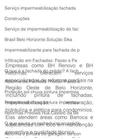
Serviço impermeabilização fachada
Construções
Serviço de impermeabilização de fac
Brasil Belo Horizonte Solução Sika
Impermeabilizante para fachada de p
Infiltração em Fachadas: Passo a Pa
Empresas como BH Renovo e BH 
O que é a fachada do prédio? A fach
Reformas oferecem serviços 
especializados de reformas prediais na 
Reforma de Fachada Predial: Passo a
Região Oeste de Belo Horizonte, 
Proteção sol chuva pintura impermea
incluindo pintura de fachadas, 
impermeabilização, restauração, 
Proteção sol chuva pintura impermea
hidráulica e elétrica para condomínios. 
Reformas Prediais Rua Castelo da Be
Elas atendem áreas como Barroca e 
O que causa as rachaduras no prédio
adjacências com foco em manutenção 
preventiva e qualidade técnica. 
Reforma e pintura de garagem de con