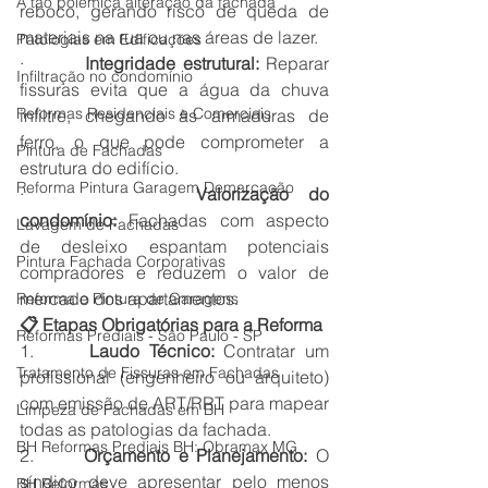
A tão polêmica alteração da fachada
reboco, gerando risco de queda de 
materiais na rua ou nas áreas de lazer.
Patologias em Edificações
·         
Integridade estrutural:
 Reparar 
Infiltração no condomínio
fissuras evita que a água da chuva 
Reformas Residenciais e Comerciais
infiltre, chegando às armaduras de 
ferro, o que pode comprometer a 
Pintura de Fachadas
estrutura do edifício.
Reforma Pintura Garagem Demarcação
·         
Valorização do 
condomínio:
 Fachadas com aspecto 
Lavagem de Fachadas
de desleixo espantam potenciais 
Pintura Fachada Corporativas
compradores e reduzem o valor de 
mercado dos apartamentos.
Reforma e Pintura de Garagens
📋 Etapas Obrigatórias para a Reforma
Reformas Prediais - São Paulo - SP
1.      
Laudo Técnico:
 Contratar um 
Tratamento de Fissuras em Fachadas
profissional (engenheiro ou arquiteto) 
com emissão de ART/RRT para mapear 
Limpeza de Fachadas em BH
todas as patologias da fachada.
BH Reformas Prediais BH: Obramax MG
2.      
Orçamento e Planejamento:
 O 
síndico deve apresentar pelo menos 
BH Reformas