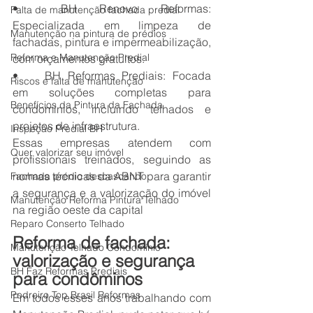
•	BH Renovo Reformas: 
Falta de manutenção fachada predial
Especializada em limpeza de 
Manutenção na pintura de prédios
fachadas, pintura e impermeabilização, 
Reforma e Manutenção Predial
com orçamentos gratuitos.
•	BH Reformas Prediais: Focada 
Riscos e falta de manutenção
em soluções completas para 
Benefícios da Pintura da Fachada
condomínios, incluindo telhados e 
projetos de infraestrutura. 
Inspeção Predial BH
Essas empresas atendem com 
Quer valorizar seu imóvel
profissionais treinados, seguindo as 
normas técnicas da ABNT para garantir 
Fachada prédio descascando
a segurança e a valorização do imóvel 
Manutenção Reforma Pintura Telhado
na região oeste da capital
Reparo Conserto Telhado
Reforma de fachada: 
Manutenção Telhado Condomínio
valorização e segurança 
BH Faz Reformas Prediais
para condôminos
Pedreiro Top Brasil Reformas
Em todos esses anos trabalhando com 