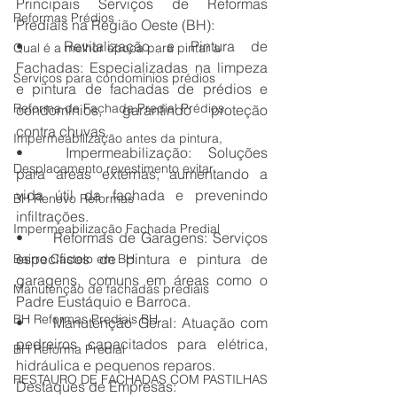
Principais Serviços de Reformas 
Reformas Prédios
Prediais na Região Oeste (BH):
•	Revitalização e Pintura de 
Qual é a melhor época para pintar a
Fachadas: Especializadas na limpeza 
Serviços para condomínios prédios
e pintura de fachadas de prédios e 
Reforma de Fachada Predial Prédios
condomínios, garantindo proteção 
contra chuvas.
Impermeabilização antes da pintura,
•	Impermeabilização: Soluções 
Desplacamento revestimento evitar
para áreas externas, aumentando a 
vida útil da fachada e prevenindo 
BH Renovo Reformas
infiltrações.
Impermeabilização Fachada Predial
•	Reformas de Garagens: Serviços 
específicos de pintura e pintura de 
Bairro Castelo em BH
garagens, comuns em áreas como o 
Manutenção de fachadas prediais
Padre Eustáquio e Barroca.
BH Reformas Prediais BH
•	Manutenção Geral: Atuação com 
pedreiros capacitados para elétrica, 
BH Reforma Predial
hidráulica e pequenos reparos. 
RESTAURO DE FACHADAS COM PASTILHAS
Destaques de Empresas: