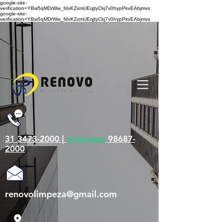
google-site-
verification=YBw5qMDrWw_fdxKZxmUEqjtyCkj7v0hypPkvEAbjmvs
google-site-
verification=YBw5qMDrWw_fdxKZxmUEqjtyCkj7v0hypPkvEAbjmvs
31 3473-2000 |
whatsapp
98687-
2000
renovolimpeza@gmail.com