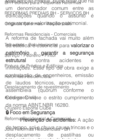
Manutenção Predial, pude notar que há 
BH Pedreiro para Pequenas Reformas
um denominador comum entre as 
REFORMAS PREDIAIS BH - SERVIÇOS BH
edificações quando o assunto é 
segurança e valorização patrimonial.
Originals Reformas - Residenciais
Reformas Residenciais - Comerciais
A reforma de fachada vai muito além 
Telhadista - Belo Horizonte
da estética: é essencial para 
valorizar o 
patrimônio
 e 
garantir a segurança 
Serviço - Pedreiro - Pintor
estrutural
 contra acidentes e 
Pintura de Prédios e Edifícios
infiltrações. Esse tipo de obra exige a 
contratação de engenheiros, emissão 
Reformas Residenciais
de laudos técnicos, aprovação em 
Desplacamento de revestimento
assembleia (quórum conforme o 
Código Civil) e o estrito cumprimento 
#renovoreformas
da norma ABNT NBR 16280.
Cruzeiro Esporte Clube
🔒 Foco em Segurança
Reforma Residencial e Comercial
·         
Prevenção de acidentes:
 A ação 
do tempo, sol e chuva causa trincas e o 
Júlia Reformas Residenciais - BH
desplacamento de pastilhas ou 