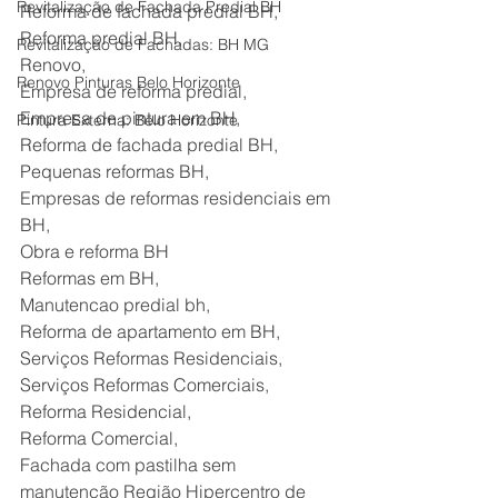
Revitalização de Fachada Predial BH
Reforma de fachada predial BH,
Reforma predial BH,
Revitalização de Fachadas: BH MG
Renovo,
Renovo Pinturas Belo Horizonte
Empresa de reforma predial,
Empresa de pintura em BH,
Pintura Externa: Belo Horizonte
Reforma de fachada predial BH,
Pequenas reformas BH,
Empresas de reformas residenciais em 
BH,
Obra e reforma BH
Reformas em BH,
Manutencao predial bh,
Reforma de apartamento em BH,
Serviços Reformas Residenciais,
Serviços Reformas Comerciais,
Reforma Residencial,
Reforma Comercial,
Fachada com pastilha sem 
manutenção Região Hipercentro de 