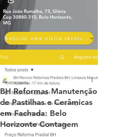
Rua João Ramalho, 73, Glória
Cep 30880-310, Belo Horizonte,
MG
Solicite uma visita técnica gratuita e sem compromisso
Registre-se
Post
Todos posts
BH Renovo Reformas Prediais BH: Limpeza Manutenção Predial Fachada
Todos posts
16 de mai.
17 min de leitura
BH Reformas Manutenção
BH Reforma Predial BH
de Pastilhas e Cerâmicas
Limpeza de Fachada de Prédio Preço
em Fachada: Belo
Manutenção Predial
Horizonte Contagem
Limpeza de Fachada de Prédio
Preço Reforma Predial BH