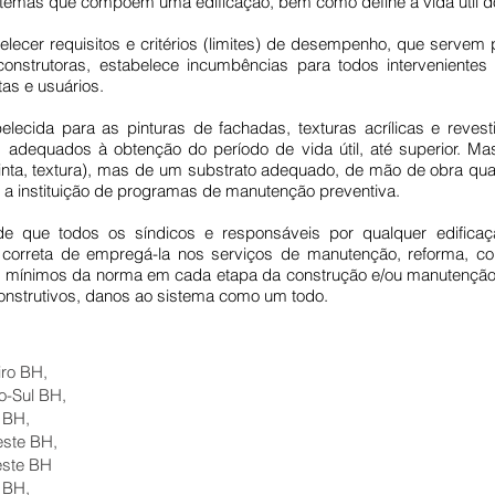
temas que compõem uma edificação, bem como define a vida útil d
ecer requisitos e critérios (limites) de desempenho, que servem p
 construtoras, estabelece incumbências para todos interveniente
tas e usuários.
belecida para as pinturas de fachadas, texturas acrílicas e reves
s adequados à obtenção do período de vida útil, até superior.
nta, textura), mas de um substrato adequado, de mão de obra quali
instituição de programas de manutenção preventiva.
a de que todos os síndicos e responsáveis por qualquer edifi
orreta de empregá-la nos serviços de manutenção, reforma, cons
tos mínimos da norma em cada etapa da construção e/ou manutençã
onstrutivos, danos ao sistema como um todo.
ro BH,
o-Sul BH,
 BH,
ste BH,
este BH
 BH,