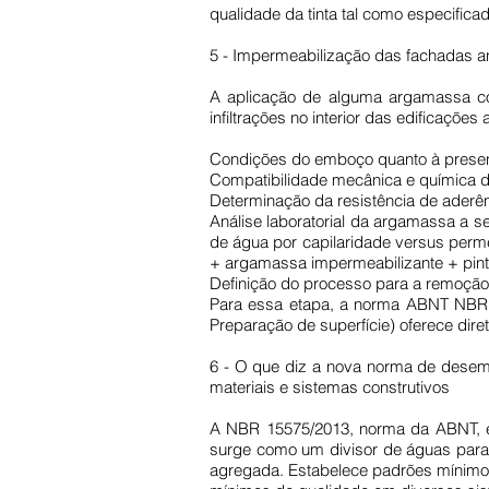
qualidade da tinta tal como especificad
5 - Impermeabilização das fachadas an
A aplicação de alguma argamassa com
infiltrações no interior das edificaçõe
Condições do emboço quanto à presença
Compatibilidade mecânica e química d
Determinação da resistência de aderên
Análise laboratorial da argamassa a s
de água por capilaridade versus pe
+ argamassa impermeabilizante + pint
Definição do processo para a remoção 
Para essa etapa, a norma ABNT NBR 13
Preparação de superfície) oferece dire
6 - O que diz a nova norma de desemp
materiais e sistemas construtivos
A NBR 15575/2013, norma da ABNT, é u
surge como um divisor de águas para 
agregada. Estabelece padrões mínimos 