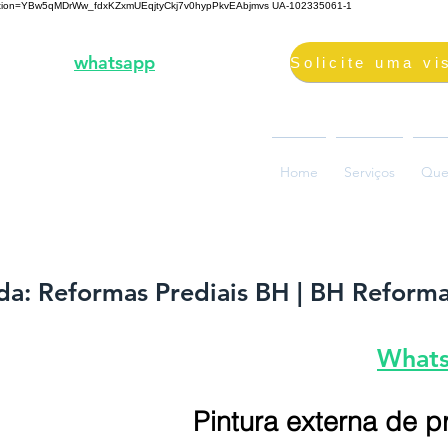
fication=YBw5qMDrWw_fdxKZxmUEqjtyCkj7v0hypPkvEAbjmvs
UA-102335061-1
3-2000 |
whatsapp
98687-2000
volimpeza@gmail.com
oão Ramalho, 73, Glória
Home
Serviços
Que
0880-310, Belo Horizonte, MG
a: Reformas Prediais BH | BH Reforma
What
Pintura externa de 