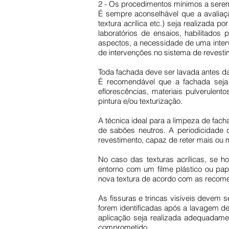
2 - Os procedimentos mínimos a sere
É sempre aconselhável que a avaliaç
textura acrílica etc.) seja realizada
laboratórios de ensaios, habilitados
aspectos, a necessidade de uma inter
de intervenções no sistema de revest
Toda fachada deve ser lavada antes da 
É recomendável que a fachada seja 
eflorescências, materiais pulverulent
pintura e/ou texturização.
A técnica ideal para a limpeza de fac
de sabões neutros. A periodicidade
revestimento, capaz de reter mais ou 
No caso das texturas acrílicas, se 
entorno com um filme plástico ou pape
nova textura de acordo com as recome
As fissuras e trincas visíveis devem 
forem identificadas após a lavagem de
aplicação seja realizada adequadame
comprometido.