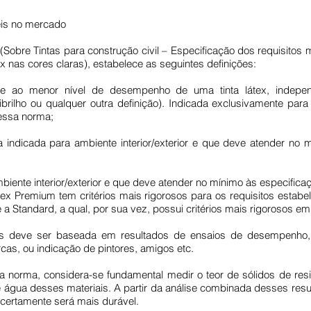
veis no mercado
obre Tintas para construção civil – Especificação dos requisitos
tex nas cores claras), estabelece as seguintes definições:
nde ao menor nível de desempenho de uma tinta látex, indep
brilho ou qualquer outra definição). Indicada exclusivamente para 
essa norma;
osca indicada para ambiente interior/exterior e que deve atender no
mbiente interior/exterior e que deve atender no mínimo às especifica
ex Premium tem critérios mais rigorosos para os requisitos estabe
 Standard, a qual, por sua vez, possui critérios mais rigorosos em
iais deve ser baseada em resultados de ensaios de desempenho
as, ou indicação de pintores, amigos etc.
 norma, considera-se fundamental medir o teor de sólidos de res
água desses materiais. A partir da análise combinada desses result
certamente será mais durável.