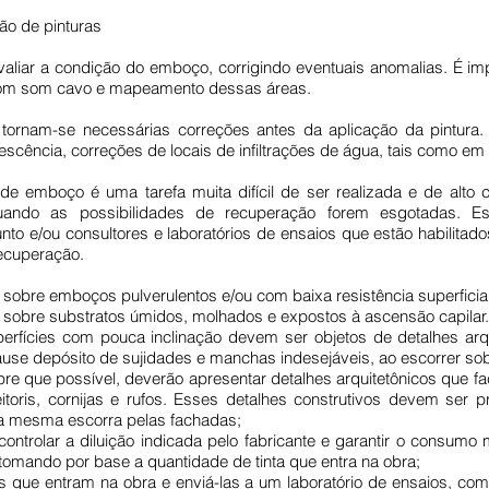
ão de pinturas
avaliar a condição do emboço, corrigindo eventuais anomalias. É i
s com som cavo e mapeamento dessas áreas.
ornam-se necessárias correções antes da aplicação da pintura
scência, correções de locais de infiltrações de água, tais como em pe
e emboço é uma tarefa muita difícil de ser realizada e de alto c
ndo as possibilidades de recuperação forem esgotadas. Ess
to e/ou consultores e laboratórios de ensaios que estão habilitad
ecuperação.
sobre emboços pulverulentos e/ou com baixa resistência superficial
 sobre substratos úmidos, molhados e expostos à ascensão capilar.
uperfícies com pouca inclinação devem ser objetos de detalhes ar
use depósito de sujidades e manchas indesejáveis, ao escorrer sobr
 que possível, deverão apresentar detalhes arquitetônicos que fa
itoris, cornijas e rufos. Esses detalhes construtivos devem ser 
 a mesma escorra pelas fachadas;
 controlar a diluição indicada pelo fabricante e garantir o consu
tomando por base a quantidade de tinta que entra na obra;
tas que entram na obra e enviá-las a um laboratório de ensaios, com