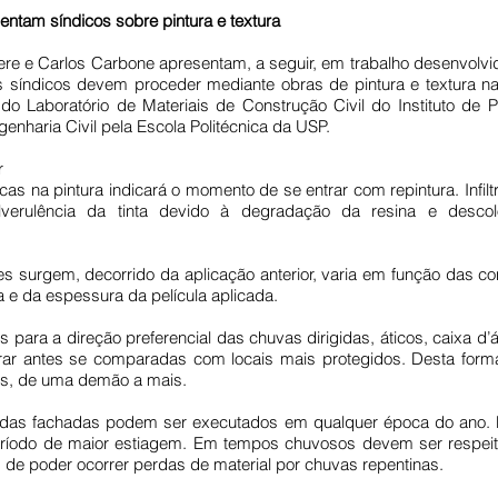
entam síndicos sobre pintura e textura
re e Carlos Carbone apresentam, a seguir, em trabalho desenvolvid
 síndicos devem proceder mediante obras de pintura e textura n
 Laboratório de Materiais de Construção Civil do Instituto de P
nharia Civil pela Escola Politécnica da USP.
r
as na pintura indicará o momento de se entrar com repintura. Infilt
ulverulência da tinta devido à degradação da resina e descol
surgem, decorrido da aplicação anterior, varia em função das co
 e da espessura da película aplicada.
para a direção preferencial das chuvas dirigidas, áticos, caixa d’
orar antes se comparadas com locais mais protegidos. Desta form
tas, de uma demão a mais.
o das fachadas podem ser executados em qualquer época do ano. E
eríodo de maior estiagem. Em tempos chuvosos devem ser respeita
m de poder ocorrer perdas de material por chuvas repentinas.