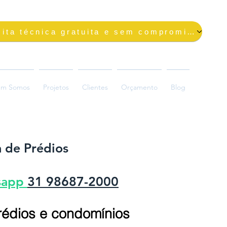
Solicite uma visita técnica gratuita e sem compromisso
m Somos
Projetos
Clientes
Orçamento
Blog
 de Prédios
sapp
31 98687-2000
prédios e condomínios