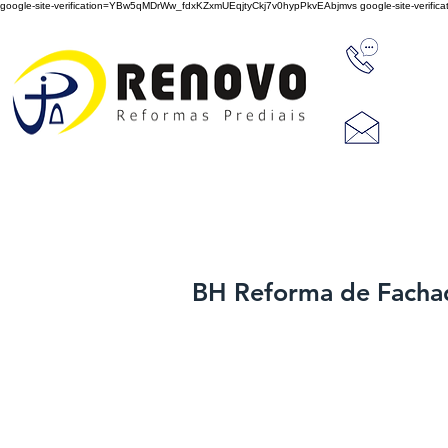
google-site-verification=YBw5qMDrWw_fdxKZxmUEqjtyCkj7v0hypPkvEAbjmvs
google-site-veri
31 347
reno
Rua J
Cep 3
BH Reforma de Fachad