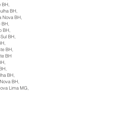
e BH,
ulha BH,
a Nova BH,
e BH,
o BH,
-Sul BH,
BH,
te BH,
ste BH
BH,
 BH,
lha BH,
 Nova BH,
 Nova Lima MG,