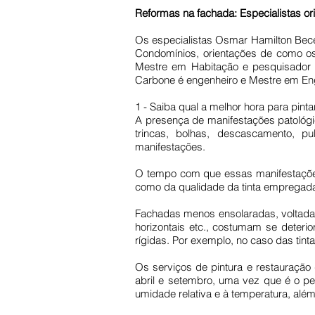
Reformas na fachada: Especialistas ori
Os especialistas Osmar Hamilton Bece
Condomínios, orientações de como os
Mestre em Habitação e pesquisador do
Carbone é engenheiro e Mestre em Enge
1 - Saiba qual a melhor hora para pinta
A presença de manifestações patológic
trincas, bolhas, descascamento, p
manifestações.
O tempo com que essas manifestações 
como da qualidade da tinta empregada
Fachadas menos ensolaradas, voltadas 
horizontais etc., costumam se deteri
rígidas. Por exemplo, no caso das tin
Os serviços de pintura e restauraçã
abril e setembro, uma vez que é o p
umidade relativa e à temperatura, alé