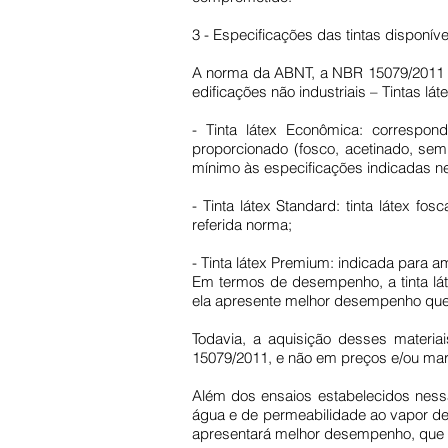
3 - Especificações das tintas disponí
A norma da ABNT, a NBR 15079/2011 (S
edificações não industriais – Tintas lá
- Tinta látex Econômica: correspo
proporcionado (fosco, acetinado, semi
mínimo às especificações indicadas n
- Tinta látex Standard: tinta látex f
referida norma;
- Tinta látex Premium: indicada para a
Em termos de desempenho, a tinta lát
ela apresente melhor desempenho que a
Todavia, a aquisição desses mater
15079/2011, e não em preços e/ou marc
Além dos ensaios estabelecidos nessa
água e de permeabilidade ao vapor de 
apresentará melhor desempenho, que 