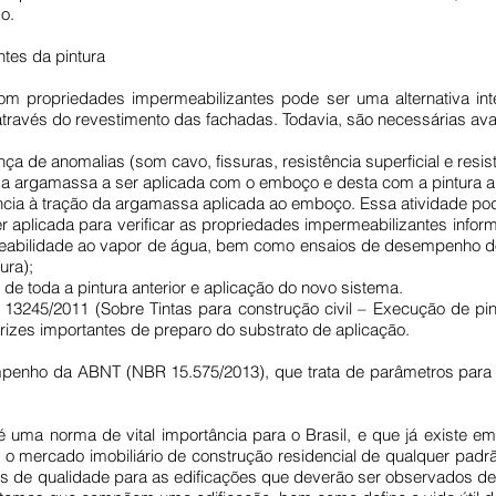
o.
tes da pintura
 propriedades impermeabilizantes pode ser uma alternativa int
s através do revestimento das fachadas. Todavia, são necessárias aval
 de anomalias (som cavo, fissuras, resistência superficial e resis
a argamassa a ser aplicada com o emboço e desta com a pintura a s
cia à tração da argamassa aplicada ao emboço. Essa atividade pode
er aplicada para verificar as propriedades impermeabilizantes inf
rmeabilidade ao vapor de água, bem como ensaios de desempenho 
ura);
de toda a pintura anterior e aplicação do novo sistema.
245/2011 (Sobre Tintas para construção civil – Execução de pint
trizes importantes de preparo do substrato de aplicação.
enho da ABNT (NBR 15.575/2013), que trata de parâmetros para a d
ma norma de vital importância para o Brasil, e que já existe em
o mercado imobiliário de construção residencial de qualquer padrã
de qualidade para as edificações que deverão ser observados desde