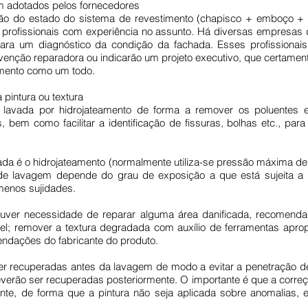
m adotados pelos fornecedores
ão do estado do sistema de revestimento (chapisco + emboço + p
 por profissionais com experiência no assunto. Há diversas empres
 para um diagnóstico da condição da fachada. Esses profissionai
venção reparadora ou indicarão um projeto executivo, que certamen
imento como um todo.
pintura ou textura
lavada por hidrojateamento de forma a remover os poluentes e
os, bem como facilitar a identificação de fissuras, bolhas etc., pa
hada é o hidrojateamento (normalmente utiliza-se pressão máxima de
 de lavagem depende do grau de exposição a que está sujeita a
menos sujidades.
houver necessidade de reparar alguma área danificada, recomenda
l; remover a textura degradada com auxílio de ferramentas apropr
ndações do fabricante do produto.
ser recuperadas antes da lavagem de modo a evitar a penetração de 
verão ser recuperadas posteriormente. O importante é que a correç
nte, de forma que a pintura não seja aplicada sobre anomalias,